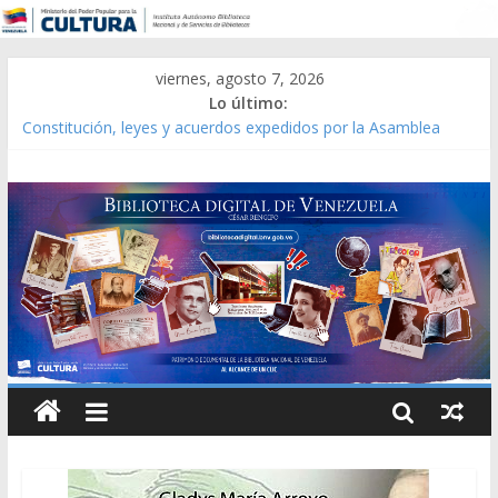
viernes, agosto 7, 2026
Lo último:
Constitución, leyes y acuerdos expedidos por la Asamblea
Constituyente del Estado Lara en 1881.
Una Parálisis [material gráfico]
Modesta Bor Sánchez [material gráfico]
Gaceta Oficial de la República de Venezuela año CXXXIII Mes V,
Caracas 09 de marzo de 2006 N° 38.394
Catálogo temático de obras de Modesta Bor