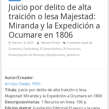
Juicio por delito de alta
traición o lesa Majestad:
Miranda y la Expedición a
Ocumare en 1806
febrero 4, 2025
Massiel Pirela
Combate naval de
,
,
,
,
Ocumare
Deslealtad
El Generalisímo
El Precursor
,
,
Emancipación de Miranda
Expediciones
Sentencia
Autor/Creador:
Arroyo Gladys 1955-
Título:
Juicio por delito de alta traición o lesa
Majestad: Miranda y la Expedición a Ocumare en 1806
Descripcion/notas:
1 Recurso en línea. 190 p.
Edición digital:
Fundación Editorial El perro y la rana