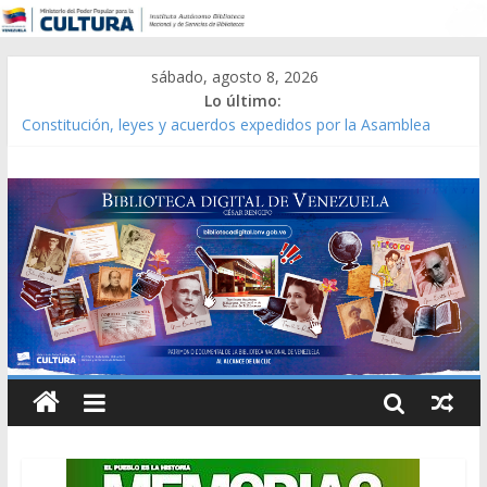
sábado, agosto 8, 2026
Lo último:
Constitución, leyes y acuerdos expedidos por la Asamblea
Constituyente del Estado Lara en 1881.
Una Parálisis [material gráfico]
Modesta Bor Sánchez [material gráfico]
Gaceta Oficial de la República de Venezuela año CXXXIII Mes V,
Caracas 09 de marzo de 2006 N° 38.394
Catálogo temático de obras de Modesta Bor