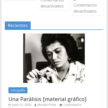
Comentarios
desactivados
desactivados
Recientes
Fotografía
Una Parálisis [material gráfico]
junio 15, 2026
Massiel Pirela
Comentarios