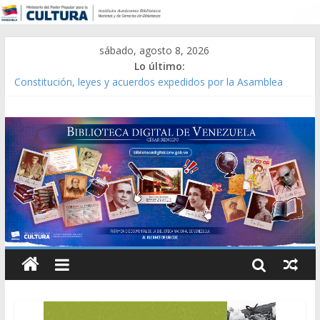
sábado, agosto 8, 2026
Lo último:
Constitución, leyes y acuerdos expedidos por la Asamblea
Constituyente del Estado Lara en 1881.
Una Parálisis [material gráfico]
Modesta Bor Sánchez [material gráfico]
Gaceta Oficial de la República de Venezuela año CXXXIII Mes V,
Caracas 09 de marzo de 2006 N° 38.394
Catálogo temático de obras de Modesta Bor