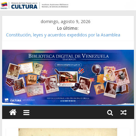
domingo, agosto 9, 2026
Lo último:
Constitución, leyes y acuerdos expedidos por la Asamblea
Constituyente del Estado Lara en 1881.
Una Parálisis [material gráfico]
Modesta Bor Sánchez [material gráfico]
Gaceta Oficial de la República de Venezuela año CXXXIII Mes V,
Caracas 09 de marzo de 2006 N° 38.394
Catálogo temático de obras de Modesta Bor