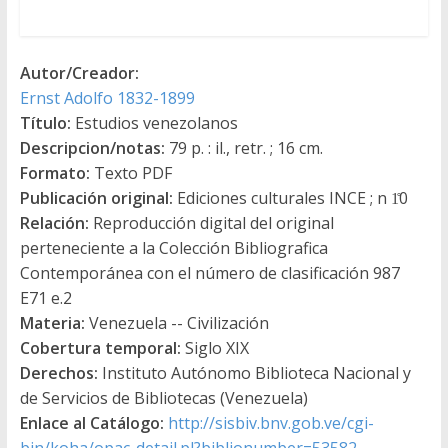
Autor/Creador:
Ernst Adolfo 1832-1899
Título:
Estudios venezolanos
Descripcion/notas:
79 p. : il., retr. ; 16 cm.
Formato:
Texto PDF
Publicación original:
Ediciones culturales INCE ; n 1̊0
Relación:
Reproducción digital del original
perteneciente a la Colección Bibliografica
Contemporánea con el número de clasificación 987
E71 e.2
Materia:
Venezuela -- Civilización
Cobertura temporal:
Siglo XIX
Derechos:
Instituto Autónomo Biblioteca Nacional y
de Servicios de Bibliotecas (Venezuela)
Enlace al Catálogo:
http://sisbiv.bnv.gob.ve/cgi-
bin/koha/opac-detail.pl?biblionumber=53582
→