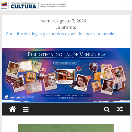
viernes, agosto 7, 2026
Lo último:
Constitución, leyes y acuerdos expedidos por la Asamblea
Constituyente del Estado Lara en 1881.
Una Parálisis [material gráfico]
Modesta Bor Sánchez [material gráfico]
Gaceta Oficial de la República de Venezuela año CXXXIII Mes V,
Caracas 09 de marzo de 2006 N° 38.394
Catálogo temático de obras de Modesta Bor