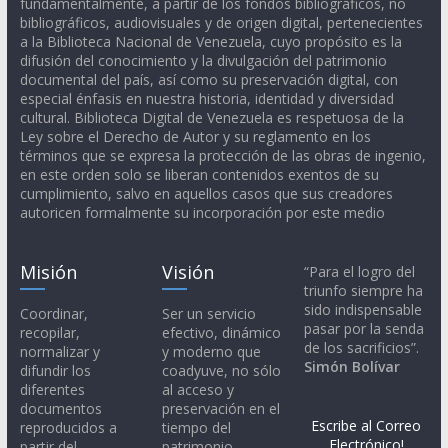
fundamentalmente, a partir de los fondos bibliográficos, no
bibliográficos, audiovisuales y de origen digital, pertenecientes
a la Biblioteca Nacional de Venezuela, cuyo propósito es la
difusión del conocimiento y la divulgación del patrimonio
documental del país, así como su preservación digital, con
especial énfasis en nuestra historia, identidad y diversidad
cultural. Biblioteca Digital de Venezuela es respetuosa de la
Ley sobre el Derecho de Autor y su reglamento en los
términos que se expresa la protección de las obras de ingenio,
en este orden solo se liberan contenidos exentos de su
cumplimiento, salvo en aquellos casos que sus creadores
autoricen formalmente su incorporación por este medio
Misión
Visión
“Para el logro del
triunfo siempre ha
sido indispensable
Coordinar,
Ser un servicio
pasar por la senda
recopilar,
efectivo, dinámico
de los sacrificios”.
normalizar y
y moderno que
Simón Bolívar
difundir los
coadyuve, no sólo
diferentes
al acceso y
documentos
preservación en el
Escribe al Correo
reproducidos a
tiempo del
Electrónico!
partir del
patrimonio