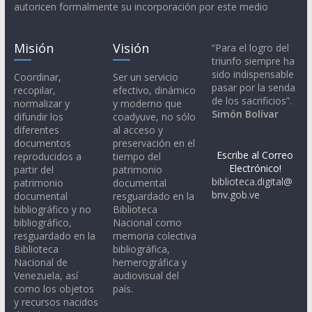
autoricen formalmente su incorporación por este medio
Misión
Visión
“Para el logro del
triunfo siempre ha
sido indispensable
Coordinar,
Ser un servicio
pasar por la senda
recopilar,
efectivo, dinámico
de los sacrificios”.
normalizar y
y moderno que
Simón Bolívar
difundir los
coadyuve, no sólo
diferentes
al acceso y
documentos
preservación en el
Escribe al Correo
reproducidos a
tiempo del
Electrónico!
partir del
patrimonio
biblioteca.digital@
patrimonio
documental
bnv.gob.ve
documental
resguardado en la
bibliográfico y no
Biblioteca
bibliográfico,
Nacional como
resguardado en la
memoria colectiva
Biblioteca
bibliográfica,
Nacional de
hemerográfica y
Venezuela, así
audiovisual del
como los objetos
país.
y recursos nacidos