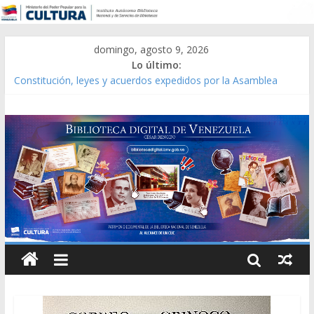
domingo, agosto 9, 2026
Lo último:
Constitución, leyes y acuerdos expedidos por la Asamblea
Constituyente del Estado Lara en 1881.
Una Parálisis [material gráfico]
Modesta Bor Sánchez [material gráfico]
Gaceta Oficial de la República de Venezuela año CXXXIII Mes V,
Caracas 09 de marzo de 2006 N° 38.394
Catálogo temático de obras de Modesta Bor