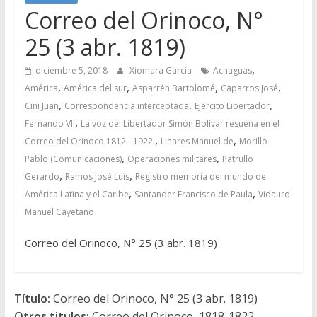
Correo del Orinoco, N°
25 (3 abr. 1819)
,
diciembre 5, 2018
Xiomara García
Achaguas
,
,
,
,
América
América del sur
Asparrén Bartolomé
Caparros José
,
,
,
Cini Juan
Correspondencia interceptada
Ejército Libertador
,
Fernando VII
La voz del Libertador Simón Bolívar resuena en el
,
,
Correo del Orinoco 1812 - 1922.
Linares Manuel de
Morillo
,
,
Pablo (Comunicaciones)
Operaciones militares
Patrullo
,
,
Gerardo
Ramos José Luis
Registro memoria del mundo de
,
,
América Latina y el Caribe
Santander Francisco de Paula
Vidaurd
Manuel Cayetano
Correo del Orinoco, N° 25 (3 abr. 1819)
Título:
Correo del Orinoco, N° 25 (3 abr. 1819)
Otros titulos:
Correo del Orinoco, 1818-1822,