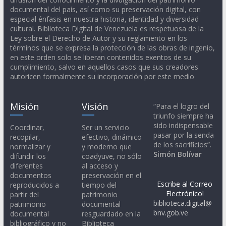
documental del país, así como su preservación digital, con
especial énfasis en nuestra historia, identidad y diversidad
cultural. Biblioteca Digital de Venezuela es respetuosa de la
Ley sobre el Derecho de Autor y su reglamento en los
términos que se expresa la protección de las obras de ingenio,
en este orden solo se liberan contenidos exentos de su
cumplimiento, salvo en aquellos casos que sus creadores
autoricen formalmente su incorporación por este medio
Misión
Visión
“Para el logro del
triunfo siempre ha
sido indispensable
Coordinar,
Ser un servicio
pasar por la senda
recopilar,
efectivo, dinámico
de los sacrificios”.
normalizar y
y moderno que
Simón Bolívar
difundir los
coadyuve, no sólo
diferentes
al acceso y
documentos
preservación en el
Escribe al Correo
reproducidos a
tiempo del
Electrónico!
partir del
patrimonio
biblioteca.digital@
patrimonio
documental
bnv.gob.ve
documental
resguardado en la
bibliográfico y no
Biblioteca