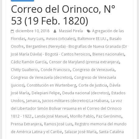
Correo del Orinoco, N°
53 (19 Feb. 1820)
diciembre 10, 2018
Massiel Pirela
Agregación de las
,
,
,
,
Floridas
Aury Luis
Avisos (oficiales)
Baltimore EE.UU.
Basalo
,
Onofre
Bergantínes (Nereyda) - Biografías de Nueva Granada (Dr
,
,
José María Dávila) - Bogotá - Cantos heroicos
Bienes nacionales
,
,
Cádiz Ramón García
Censor de Maryland (prensa extranjera)
,
,
,
Chitty Gualterio
Conde Francisco
Congreso de Venezuela
,
Congreso de Venezuela (decretos)
Congreso de Venezuela
,
,
,
(juicios)
Constitución en Wurtenberg
Corte de Justicia
Dávila
,
,
,
José María
Delepiani Felipe
Deuda nacional (decretos)
Estados
,
,
,
Unidos
Jamaica
Juicios militares (decretos) La Habana
La voz
del Libertador Simón Bolívar resuena en el Correo del Orinoco
,
,
,
,
1812 - 1922.
Landa José Manuel
Morillo Pablo
Paz Gerónimo
,
,
Prensa Extranjera
Ramos José Luis
Registro memoria del mundo
,
,
de América Latina y el Caribe
Salazar José María
Santa Catalina