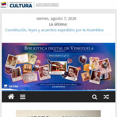
viernes, agosto 7, 2026
Lo último:
Constitución, leyes y acuerdos expedidos por la Asamblea
Constituyente del Estado Lara en 1881.
Una Parálisis [material gráfico]
Modesta Bor Sánchez [material gráfico]
Gaceta Oficial de la República de Venezuela año CXXXIII Mes V,
Caracas 09 de marzo de 2006 N° 38.394
Catálogo temático de obras de Modesta Bor