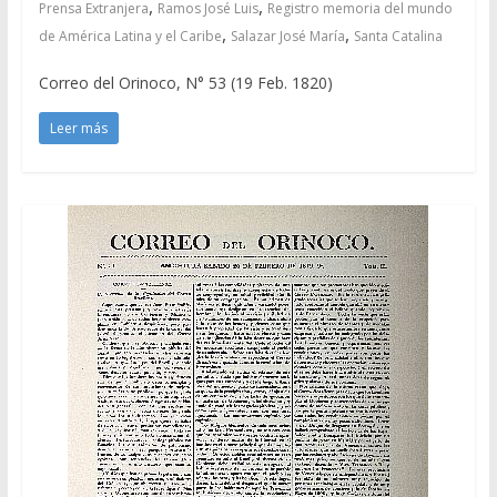
,
,
Prensa Extranjera
Ramos José Luis
Registro memoria del mundo
,
,
de América Latina y el Caribe
Salazar José María
Santa Catalina
Correo del Orinoco, N° 53 (19 Feb. 1820)
Leer más