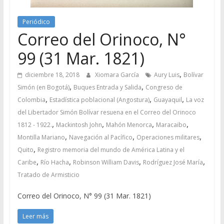
Periódico
Correo del Orinoco, N°
99 (31 Mar. 1821)
,
diciembre 18, 2018
Xiomara García
Aury Luis
Bolívar
,
,
Simón (en Bogotá)
Buques Entrada y Salida
Congreso de
,
,
,
Colombia
Estadística poblacional (Angostura)
Guayaquil
La voz
del Libertador Simón Bolívar resuena en el Correo del Orinoco
,
,
,
,
1812 - 1922.
Mackintosh John
Mahón Menorca
Maracaibo
,
,
,
Montilla Mariano
Navegación al Pacífico
Operaciones militares
,
Quito
Registro memoria del mundo de América Latina y el
,
,
,
,
Caribe
Río Hacha
Robinson William Davis
Rodríguez José María
Tratado de Armisticio
Correo del Orinoco, N° 99 (31 Mar. 1821)
Leer más