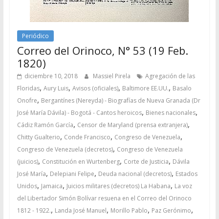
Periódico
Correo del Orinoco, N° 53 (19 Feb.
1820)
diciembre 10, 2018
Massiel Pirela
Agregación de las
,
,
,
,
Floridas
Aury Luis
Avisos (oficiales)
Baltimore EE.UU.
Basalo
,
Onofre
Bergantínes (Nereyda) - Biografías de Nueva Granada (Dr
,
,
José María Dávila) - Bogotá - Cantos heroicos
Bienes nacionales
,
,
Cádiz Ramón García
Censor de Maryland (prensa extranjera)
,
,
,
Chitty Gualterio
Conde Francisco
Congreso de Venezuela
,
Congreso de Venezuela (decretos)
Congreso de Venezuela
,
,
,
(juicios)
Constitución en Wurtenberg
Corte de Justicia
Dávila
,
,
,
José María
Delepiani Felipe
Deuda nacional (decretos)
Estados
,
,
,
Unidos
Jamaica
Juicios militares (decretos) La Habana
La voz
del Libertador Simón Bolívar resuena en el Correo del Orinoco
,
,
,
,
1812 - 1922.
Landa José Manuel
Morillo Pablo
Paz Gerónimo