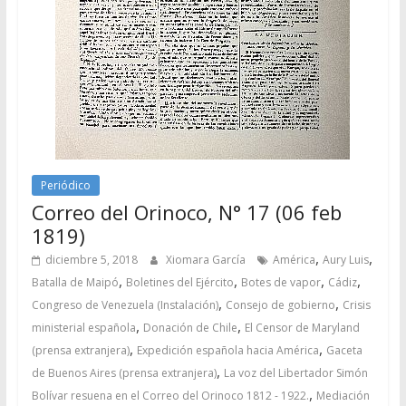
Periódico
Correo del Orinoco, N° 17 (06 feb
1819)
,
,
diciembre 5, 2018
Xiomara García
América
Aury Luis
,
,
,
,
Batalla de Maipó
Boletines del Ejército
Botes de vapor
Cádiz
,
,
Congreso de Venezuela (Instalación)
Consejo de gobierno
Crisis
,
,
ministerial española
Donación de Chile
El Censor de Maryland
,
,
(prensa extranjera)
Expedición española hacia América
Gaceta
,
de Buenos Aires (prensa extranjera)
La voz del Libertador Simón
,
Bolívar resuena en el Correo del Orinoco 1812 - 1922.
Mediación