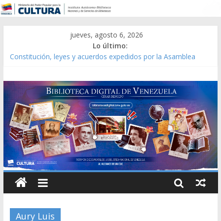
jueves, agosto 6, 2026
Lo último:
Constitución, leyes y acuerdos expedidos por la Asamblea
Constituyente del Estado Lara en 1881.
Una Parálisis [material gráfico]
Modesta Bor Sánchez [material gráfico]
Gaceta Oficial de la República de Venezuela año CXXXIII Mes V,
Caracas 09 de marzo de 2006 N° 38.394
Catálogo temático de obras de Modesta Bor
Aury Luis