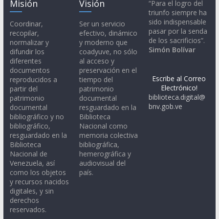
Misión
Visión
“Para el logro del
triunfo siempre ha
sido indispensable
Coordinar,
Ser un servicio
pasar por la senda
recopilar,
efectivo, dinámico
de los sacrificios”.
normalizar y
y moderno que
Simón Bolívar
difundir los
coadyuve, no sólo
diferentes
al acceso y
documentos
preservación en el
Escribe al Correo
reproducidos a
tiempo del
Electrónico!
partir del
patrimonio
biblioteca.digital@
patrimonio
documental
bnv.gob.ve
documental
resguardado en la
bibliográfico y no
Biblioteca
bibliográfico,
Nacional como
resguardado en la
memoria colectiva
Biblioteca
bibliográfica,
Nacional de
hemerográfica y
Venezuela, así
audiovisual del
como los objetos
país.
y recursos nacidos
digitales, y sin
derechos
reservados.