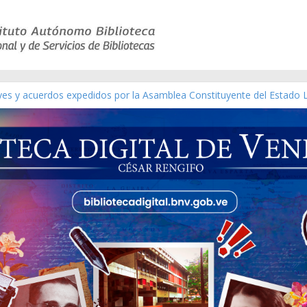
eyes y acuerdos expedidos por la Asamblea Constituyente del Estado 
aterial gráfico]
chez [material gráfico]
de la República de Venezuela año CXXXIII Mes V, Caracas 09 de marzo
ico de obras de Modesta Bor