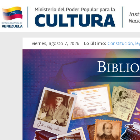
viernes, agosto 7, 2026
Lo último:
Constitución, l
Una Parálisis [m
Modesta Bor Sán
Gaceta Oficial 
Catálogo temát