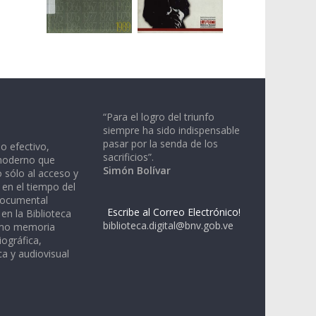
“Para el logro del triunfo
siempre ha sido indispensable
pasar por la senda de los
io efectivo,
sacrificios”.
moderno que
Simón Bolívar
 sólo al acceso y
 en el tiempo del
documental
Escribe al Correo Electrónico!
en la Biblioteca
biblioteca.digital@bnv.gob.ve
omo memoria
iográfica,
a y audiovisual