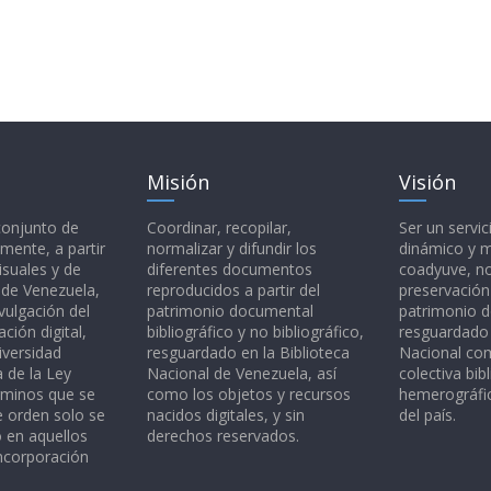
Misión
Visión
 conjunto de
Coordinar, recopilar,
Ser un servic
mente, a partir
normalizar y difundir los
dinámico y 
isuales y de
diferentes documentos
coadyuve, no
l de Venezuela,
reproducidos a partir del
preservación
vulgación del
patrimonio documental
patrimonio 
ción digital,
bibliográfico y no bibliográfico,
resguardado 
iversidad
resguardado en la Biblioteca
Nacional c
a de la Ley
Nacional de Venezuela, así
colectiva bibl
rminos que se
como los objetos y recursos
hemerográfic
e orden solo se
nacidos digitales, y sin
del país.
o en aquellos
derechos reservados.
ncorporación