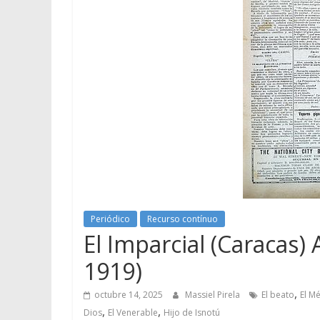
Periódico
Recurso contínuo
El Imparcial (Caracas) 
1919)
,
octubre 14, 2025
Massiel Pirela
El beato
El M
,
,
Dios
El Venerable
Hijo de Isnotú