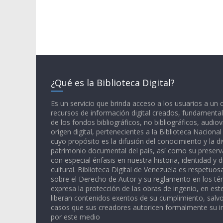
¿Qué es la Biblioteca Digital?
Es un servicio que brinda acceso a los usuarios a un
recursos de información digital creados, fundamental
de los fondos bibliográficos, no bibliográficos, audiov
origen digital, pertenecientes a la Biblioteca Naciona
cuyo propósito es la difusión del conocimiento y la di
patrimonio documental del país, así como su preserva
con especial énfasis en nuestra historia, identidad y d
cultural. Biblioteca Digital de Venezuela es respetuos
sobre el Derecho de Autor y su reglamento en los té
expresa la protección de las obras de ingenio, en est
liberan contenidos exentos de su cumplimiento, salv
casos que sus creadores autoricen formalmente su i
por este medio