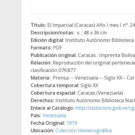
Título:
El Imparcial (Caracas) Año I mes I n°. 24
Descripcion/notas:
v. ; 48 x 36 cm
Edición digital:
Instituto Autónomo Biblioteca N
Formato:
PDF
Publicación original:
Caracas : Imprenta Bolív
Relación:
Reproducción del original perteneci
clasificación 079.877
Materia:
Prensa -- Venezuela -- Siglo XX-- Car
Cobertura temporal:
Siglo XX
Cobertura espacial:
Caracas (Venezuela)
Derechos:
Instituto Autónomo Biblioteca Nacio
Enlace al Catálogo:
http://sisbiv.bnv.gob.ve/
País:
Venezuela
Fecha Original:
1919
Ubicación:
Colección Hemerográfica