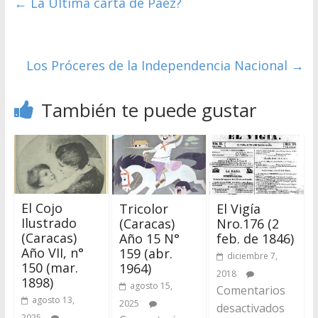
←
La Última carta de Páez?
Los Próceres de la Independencia Nacional
→
También te puede gustar
El Cojo
Tricolor
El Vigía
Ilustrado
(Caracas)
Nro.176 (2
(Caracas)
Año 15 N°
feb. de 1846)
Año VII, n°
159 (abr.
diciembre 7,
150 (mar.
1964)
2018
1898)
agosto 15,
Comentarios
agosto 13,
2025
desactivados
2025