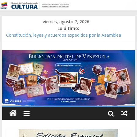
viernes, agosto 7, 2026
Lo último:
Constitución, leyes y acuerdos expedidos por la Asamblea
Constituyente del Estado Lara en 1881.
Una Parálisis [material gráfico]
Modesta Bor Sánchez [material gráfico]
Gaceta Oficial de la República de Venezuela año CXXXIII Mes V,
Caracas 09 de marzo de 2006 N° 38.394
Catálogo temático de obras de Modesta Bor