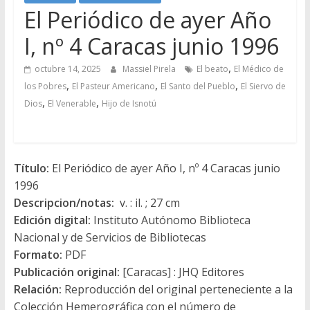
El Periódico de ayer Año
I, nº 4 Caracas junio 1996
,
octubre 14, 2025
Massiel Pirela
El beato
El Médico de
,
,
,
los Pobres
El Pasteur Americano
El Santo del Pueblo
El Siervo de
,
,
Dios
El Venerable
Hijo de Isnotú
Título:
El Periódico de ayer Año I, nº 4 Caracas junio
1996
Descripcion/notas:
v. : il. ; 27 cm
Edición digital:
Instituto Autónomo Biblioteca
Nacional y de Servicios de Bibliotecas
Formato:
PDF
Publicación original:
[Caracas] : JHQ Editores
Relación:
Reproducción del original perteneciente a la
Colección Hemerográfica con el número de