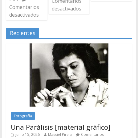
Comentarios
Comentarios
desactivados
desactivados
Recientes
Fotografía
Una Parálisis [material gráfico]
junio 15, 2026
Massiel Pirela
Comentarios