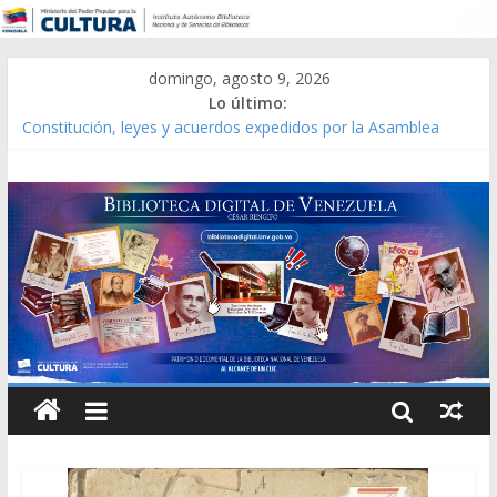
domingo, agosto 9, 2026
Lo último:
Constitución, leyes y acuerdos expedidos por la Asamblea
Constituyente del Estado Lara en 1881.
Una Parálisis [material gráfico]
Modesta Bor Sánchez [material gráfico]
Gaceta Oficial de la República de Venezuela año CXXXIII Mes V,
Caracas 09 de marzo de 2006 N° 38.394
Catálogo temático de obras de Modesta Bor