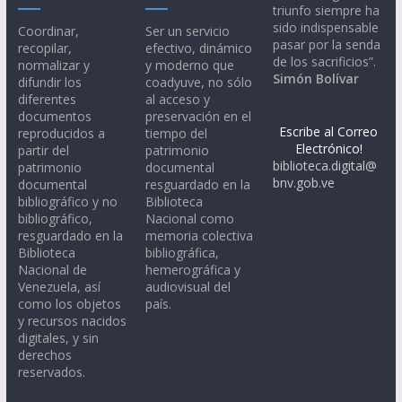
triunfo siempre ha
sido indispensable
Coordinar,
Ser un servicio
pasar por la senda
recopilar,
efectivo, dinámico
de los sacrificios”.
normalizar y
y moderno que
Simón Bolívar
difundir los
coadyuve, no sólo
diferentes
al acceso y
documentos
preservación en el
Escribe al Correo
reproducidos a
tiempo del
Electrónico!
partir del
patrimonio
biblioteca.digital@
patrimonio
documental
bnv.gob.ve
documental
resguardado en la
bibliográfico y no
Biblioteca
bibliográfico,
Nacional como
resguardado en la
memoria colectiva
Biblioteca
bibliográfica,
Nacional de
hemerográfica y
Venezuela, así
audiovisual del
como los objetos
país.
y recursos nacidos
digitales, y sin
derechos
reservados.