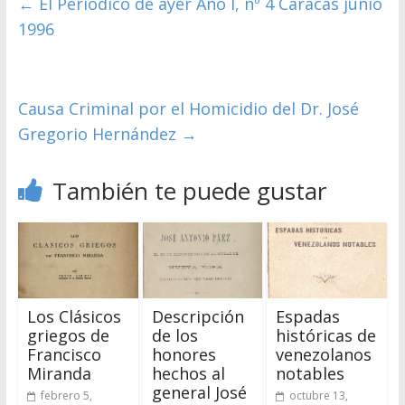
←
El Periódico de ayer Año I, nº 4 Caracas junio
1996
Causa Criminal por el Homicidio del Dr. José
Gregorio Hernández
→
También te puede gustar
Los Clásicos
Descripción
Espadas
griegos de
de los
históricas de
Francisco
honores
venezolanos
Miranda
hechos al
notables
general José
febrero 5,
octubre 13,