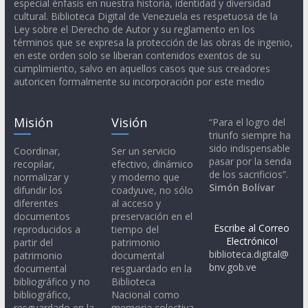
especial énfasis en nuestra historia, identidad y diversidad
cultural. Biblioteca Digital de Venezuela es respetuosa de la
Ley sobre el Derecho de Autor y su reglamento en los
términos que se expresa la protección de las obras de ingenio,
en este orden solo se liberan contenidos exentos de su
cumplimiento, salvo en aquellos casos que sus creadores
autoricen formalmente su incorporación por este medio
Misión
Visión
“Para el logro del
triunfo siempre ha
sido indispensable
Coordinar,
Ser un servicio
pasar por la senda
recopilar,
efectivo, dinámico
de los sacrificios”.
normalizar y
y moderno que
Simón Bolívar
difundir los
coadyuve, no sólo
diferentes
al acceso y
documentos
preservación en el
Escribe al Correo
reproducidos a
tiempo del
Electrónico!
partir del
patrimonio
biblioteca.digital@
patrimonio
documental
bnv.gob.ve
documental
resguardado en la
bibliográfico y no
Biblioteca
bibliográfico,
Nacional como
resguardado en la
memoria colectiva