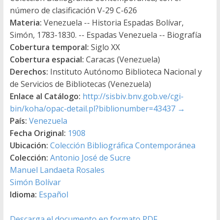
número de clasificación V-29 C-626
Materia:
Venezuela -- Historia Espadas Bolívar,
Simón, 1783-1830. -- Espadas Venezuela -- Biografía
Cobertura temporal:
Siglo XX
Cobertura espacial:
Caracas (Venezuela)
Derechos:
Instituto Autónomo Biblioteca Nacional y
de Servicios de Bibliotecas (Venezuela)
Enlace al Catálogo:
http://sisbiv.bnv.gob.ve/cgi-
bin/koha/opac-detail.pl?biblionumber=43437
→
País:
Venezuela
Fecha Original:
1908
Ubicación:
Colección Bibliográfica Contemporánea
Colección:
Antonio José de Sucre
Manuel Landaeta Rosales
Simón Bolívar
Idioma:
Español
Descarga el documento en formato PDF