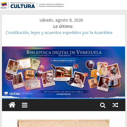
sábado, agosto 8, 2026
Lo último:
Constitución, leyes y acuerdos expedidos por la Asamblea
Constituyente del Estado Lara en 1881.
Una Parálisis [material gráfico]
Modesta Bor Sánchez [material gráfico]
Gaceta Oficial de la República de Venezuela año CXXXIII Mes V,
Caracas 09 de marzo de 2006 N° 38.394
Catálogo temático de obras de Modesta Bor