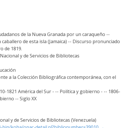
iudadanos de la Nueva Granada por un caraqueño --
caballero de esta isla (Jamaica) -- Discurso pronunciado
ro de 1819.
acional y de Servicios de Bibliotecas
ducación
nte a la Colección Bibliográfica contemporánea, con el
10-1821 América del Sur - -- Política y gobierno - -- 1806-
bierno -- Siglo XX
nal y de Servicios de Bibliotecas (Venezuela)
cgi-bin/koha/opac-detail.pl?biblionumber=39010
→