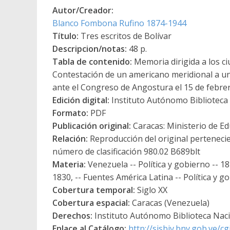
Autor/Creador:
Blanco Fombona Rufino 1874-1944
Título:
Tres escritos de Bolívar
Descripcion/notas:
48 p.
Tabla de contenido:
Memoria dirigida a los c
Contestación de un americano meridional a un 
ante el Congreso de Angostura el 15 de febre
Edición digital:
Instituto Autónomo Biblioteca N
Formato:
PDF
Publicación original:
Caracas: Ministerio de E
Relación:
Reproducción del original pertenecie
número de clasificación 980.02 B689blt
Materia:
Venezuela -- Política y gobierno -- 18
1830, -- Fuentes América Latina -- Política y go
Cobertura temporal:
Siglo XX
Cobertura espacial:
Caracas (Venezuela)
Derechos:
Instituto Autónomo Biblioteca Nacio
Enlace al Catálogo:
http://sisbiv.bnv.gob.ve/