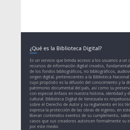
¿Qué es la Biblioteca Digital?
Es un servicio que brinda acceso a los usuarios a un
recursos de información digital creados, fundamental
de los fondos bibliográficos, no bibliográficos, audiov
origen digital, pertenecientes a la Biblioteca Naciona
cuyo propósito es la difusión del conocimiento y la di
patrimonio documental del país, así como su preserva
con especial énfasis en nuestra historia, identidad y d
cultural. Biblioteca Digital de Venezuela es respetuos
sobre el Derecho de Autor y su reglamento en los té
expresa la protección de las obras de ingenio, en est
liberan contenidos exentos de su cumplimiento, salv
casos que sus creadores autoricen formalmente su i
por este medio