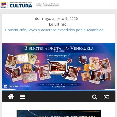
domingo, agosto 9, 2026
Lo último:
Constitución, leyes y acuerdos expedidos por la Asamblea
Constituyente del Estado Lara en 1881.
Una Parálisis [material gráfico]
Modesta Bor Sánchez [material gráfico]
Gaceta Oficial de la República de Venezuela año CXXXIII Mes V,
Caracas 09 de marzo de 2006 N° 38.394
Catálogo temático de obras de Modesta Bor