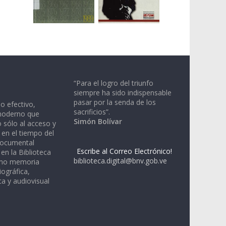
“Para el logro del triunfo
siempre ha sido indispensable
pasar por la senda de los
io efectivo,
sacrificios”.
moderno que
Simón Bolívar
 sólo al acceso y
 en el tiempo del
documental
Escribe al Correo Electrónico!
en la Biblioteca
biblioteca.digital@bnv.gob.ve
omo memoria
iográfica,
a y audiovisual