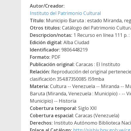
Autor/Creador:
Instituto del Patrimonio Cultural
Título:
Municipio Baruta : estado Miranda, reg
Otros titulos:
Catálogo del Patrimonio Cultur
Descripcion/notas:
1 Recurso en línea 111 p. : il
Edición digital:
Alba Ciudad
Identificador:
9806448219
Formato:
PDF
Publicación original:
Caracas : El Instituto
Relación:
Reproducción del original pertenecie
clasificación 354.87350085 I59mba
Materia:
Cultura -- Venezuela -- Miranda -- Mun
Baruta (Miranda, Venezuela : Municipio) - -- V
Municipio) -- Historia
Cobertura temporal:
Siglo XXI
Cobertura espacial:
Caracas (Venezuela)
Derechos:
Instituto Autónomo Biblioteca Nacio
Enlace al Catálogo:
http://sisbiv.bnv.gob.ve/