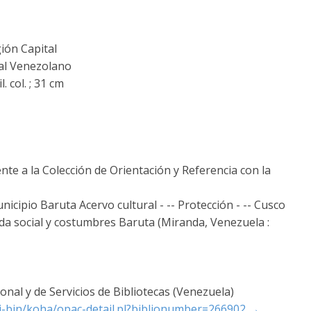
ión Capital
al Venezolano
. col. ; 31 cm
nte a la Colección de Orientación y Referencia con la
icipio Baruta Acervo cultural - -- Protección - -- Cusco
ida social y costumbres Baruta (Miranda, Venezuela :
nal y de Servicios de Bibliotecas (Venezuela)
cgi-bin/koha/opac-detail.pl?biblionumber=266902
→