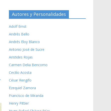
Autores y Personalidades
Adolf Ernst
Andrés Bello
Andrés Eloy Blanco
Antonio José de Sucre
Aristides Rojas
Carmen Delia Bencomo
Cecilio Acosta
→
César Rengifo
Ezequiel Zamora
Francisco de Miranda
Henry Pittier
Hugo Rafael Chávez Frías