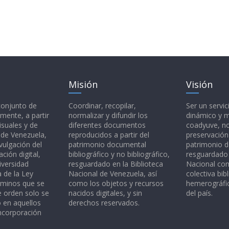
Misión
Visión
 conjunto de
Coordinar, recopilar,
Ser un servic
mente, a partir
normalizar y difundir los
dinámico y 
isuales y de
diferentes documentos
coadyuve, no
l de Venezuela,
reproducidos a partir del
preservación
vulgación del
patrimonio documental
patrimonio 
ción digital,
bibliográfico y no bibliográfico,
resguardado 
iversidad
resguardado en la Biblioteca
Nacional c
a de la Ley
Nacional de Venezuela, así
colectiva bibl
rminos que se
como los objetos y recursos
hemerográfic
e orden solo se
nacidos digitales, y sin
del país.
o en aquellos
derechos reservados.
ncorporación