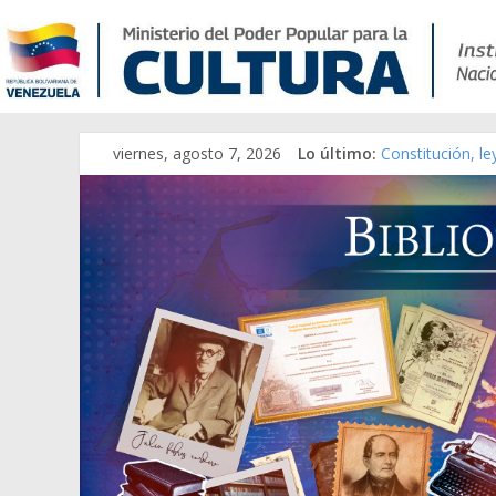
viernes, agosto 7, 2026
Lo último:
Constitución, l
Una Parálisis [m
Modesta Bor Sán
Gaceta Oficial 
Catálogo temát