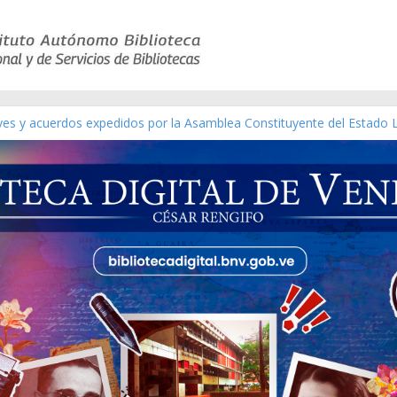
eyes y acuerdos expedidos por la Asamblea Constituyente del Estado 
aterial gráfico]
chez [material gráfico]
de la República de Venezuela año CXXXIII Mes V, Caracas 09 de marzo
ico de obras de Modesta Bor