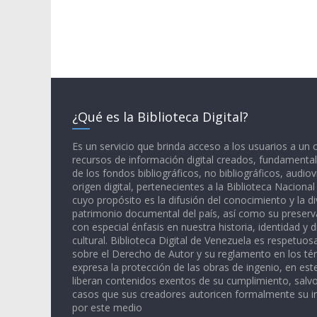
¿Qué es la Biblioteca Digital?
Es un servicio que brinda acceso a los usuarios a un
recursos de información digital creados, fundamental
de los fondos bibliográficos, no bibliográficos, audiov
origen digital, pertenecientes a la Biblioteca Naciona
cuyo propósito es la difusión del conocimiento y la di
patrimonio documental del país, así como su preserva
con especial énfasis en nuestra historia, identidad y d
cultural. Biblioteca Digital de Venezuela es respetuos
sobre el Derecho de Autor y su reglamento en los té
expresa la protección de las obras de ingenio, en est
liberan contenidos exentos de su cumplimiento, salv
casos que sus creadores autoricen formalmente su i
por este medio