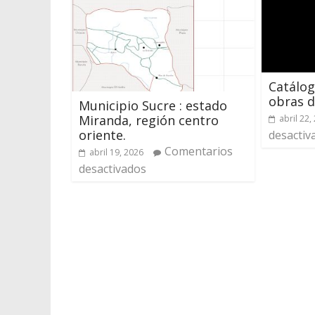
Catálog
obras 
Municipio Sucre : estado
Miranda, región centro
abril 22,
oriente.
desactiv
Comentarios
abril 19, 2026
desactivados