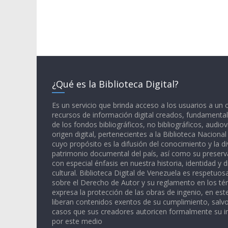
¿Qué es la Biblioteca Digital?
Es un servicio que brinda acceso a los usuarios a un
recursos de información digital creados, fundamental
de los fondos bibliográficos, no bibliográficos, audiov
origen digital, pertenecientes a la Biblioteca Naciona
cuyo propósito es la difusión del conocimiento y la di
patrimonio documental del país, así como su preserva
con especial énfasis en nuestra historia, identidad y d
cultural. Biblioteca Digital de Venezuela es respetuos
sobre el Derecho de Autor y su reglamento en los té
expresa la protección de las obras de ingenio, en est
liberan contenidos exentos de su cumplimiento, salv
casos que sus creadores autoricen formalmente su i
por este medio