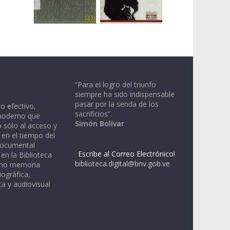
“Para el logro del triunfo
siempre ha sido indispensable
pasar por la senda de los
io efectivo,
sacrificios”.
moderno que
Simón Bolívar
 sólo al acceso y
 en el tiempo del
documental
Escribe al Correo Electrónico!
en la Biblioteca
biblioteca.digital@bnv.gob.ve
omo memoria
iográfica,
a y audiovisual