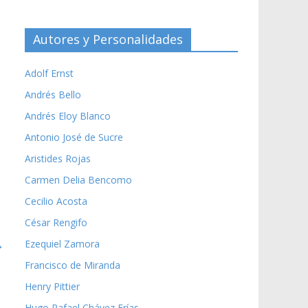
Autores y Personalidades
Adolf Ernst
Andrés Bello
Andrés Eloy Blanco
Antonio José de Sucre
Aristides Rojas
Carmen Delia Bencomo
Cecilio Acosta
César Rengifo
→
Ezequiel Zamora
Francisco de Miranda
Henry Pittier
Hugo Rafael Chávez Frías