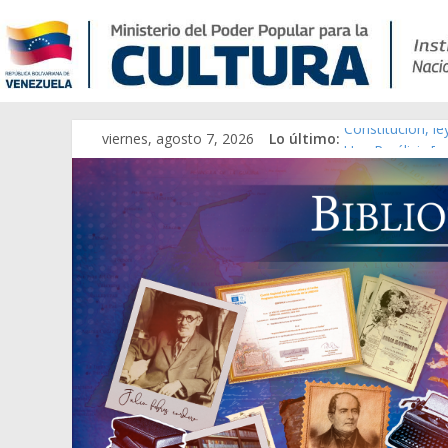
viernes, agosto 7, 2026
Lo último:
Constitución, l
Una Parálisis [m
Modesta Bor Sán
Gaceta Oficial 
Catálogo temát