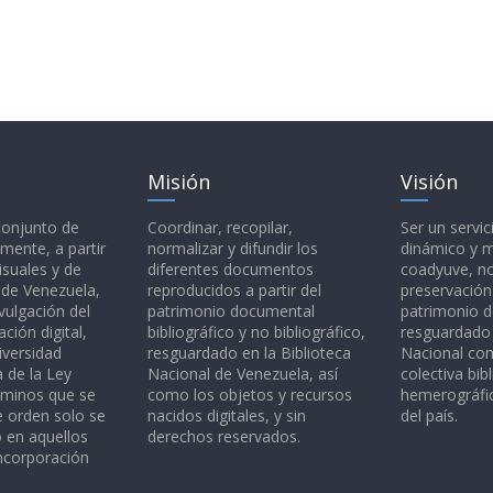
Misión
Visión
 conjunto de
Coordinar, recopilar,
Ser un servic
mente, a partir
normalizar y difundir los
dinámico y 
isuales y de
diferentes documentos
coadyuve, no
l de Venezuela,
reproducidos a partir del
preservación
vulgación del
patrimonio documental
patrimonio 
ción digital,
bibliográfico y no bibliográfico,
resguardado 
iversidad
resguardado en la Biblioteca
Nacional c
a de la Ley
Nacional de Venezuela, así
colectiva bibl
rminos que se
como los objetos y recursos
hemerográfic
e orden solo se
nacidos digitales, y sin
del país.
o en aquellos
derechos reservados.
ncorporación