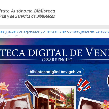
eyes y acuerdos expedidos por la Asamblea Constituyente del Estado 
aterial gráfico]
chez [material gráfico]
de la República de Venezuela año CXXXIII Mes V, Caracas 09 de marzo
ico de obras de Modesta Bor