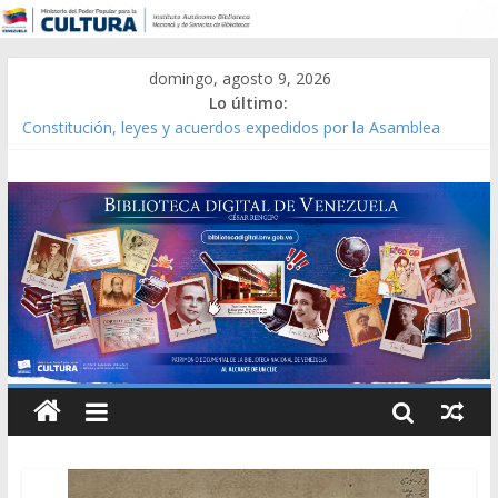
domingo, agosto 9, 2026
Lo último:
Constitución, leyes y acuerdos expedidos por la Asamblea
Constituyente del Estado Lara en 1881.
Una Parálisis [material gráfico]
Modesta Bor Sánchez [material gráfico]
Gaceta Oficial de la República de Venezuela año CXXXIII Mes V,
Caracas 09 de marzo de 2006 N° 38.394
Catálogo temático de obras de Modesta Bor