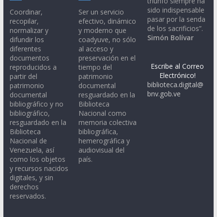
triunfo siempre ha
sido indispensable
Coordinar,
Ser un servicio
pasar por la senda
recopilar,
efectivo, dinámico
de los sacrificios”.
normalizar y
y moderno que
Simón Bolívar
difundir los
coadyuve, no sólo
diferentes
al acceso y
documentos
preservación en el
Escribe al Correo
reproducidos a
tiempo del
Electrónico!
partir del
patrimonio
biblioteca.digital@
patrimonio
documental
bnv.gob.ve
documental
resguardado en la
bibliográfico y no
Biblioteca
bibliográfico,
Nacional como
resguardado en la
memoria colectiva
Biblioteca
bibliográfica,
Nacional de
hemerográfica y
Venezuela, así
audiovisual del
como los objetos
país.
y recursos nacidos
digitales, y sin
derechos
reservados.