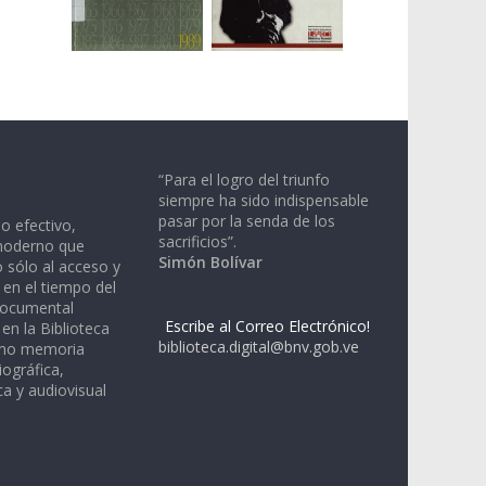
“Para el logro del triunfo
siempre ha sido indispensable
pasar por la senda de los
io efectivo,
sacrificios”.
moderno que
Simón Bolívar
 sólo al acceso y
 en el tiempo del
documental
Escribe al Correo Electrónico!
en la Biblioteca
biblioteca.digital@bnv.gob.ve
omo memoria
iográfica,
a y audiovisual