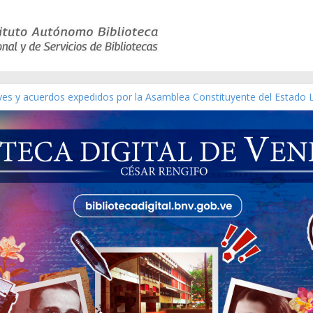
eyes y acuerdos expedidos por la Asamblea Constituyente del Estado 
aterial gráfico]
chez [material gráfico]
de la República de Venezuela año CXXXIII Mes V, Caracas 09 de marzo
ico de obras de Modesta Bor