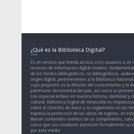
¿Qué es la Biblioteca Digital?
Es un servicio que brinda acceso a los usuarios a un
recursos de información digital creados, fundamental
de los fondos bibliográficos, no bibliográficos, audiov
origen digital, pertenecientes a la Biblioteca Naciona
cuyo propósito es la difusión del conocimiento y la di
patrimonio documental del país, así como su preserva
con especial énfasis en nuestra historia, identidad y d
cultural. Biblioteca Digital de Venezuela es respetuos
sobre el Derecho de Autor y su reglamento en los té
expresa la protección de las obras de ingenio, en est
liberan contenidos exentos de su cumplimiento, salv
casos que sus creadores autoricen formalmente su i
por este medio