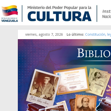
viernes, agosto 7, 2026
Lo último:
Constitución, l
Una Parálisis [m
Modesta Bor Sán
Gaceta Oficial 
Catálogo temát