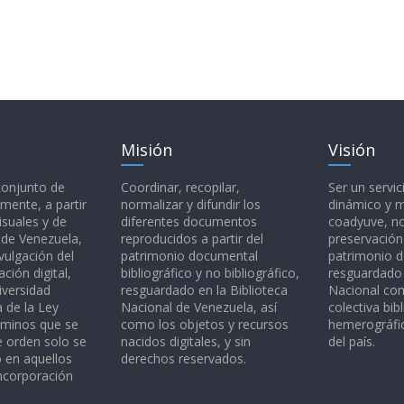
Misión
Visión
 conjunto de
Coordinar, recopilar,
Ser un servic
mente, a partir
normalizar y difundir los
dinámico y 
isuales y de
diferentes documentos
coadyuve, no
l de Venezuela,
reproducidos a partir del
preservación
vulgación del
patrimonio documental
patrimonio 
ción digital,
bibliográfico y no bibliográfico,
resguardado 
iversidad
resguardado en la Biblioteca
Nacional c
a de la Ley
Nacional de Venezuela, así
colectiva bibl
rminos que se
como los objetos y recursos
hemerográfic
e orden solo se
nacidos digitales, y sin
del país.
o en aquellos
derechos reservados.
ncorporación