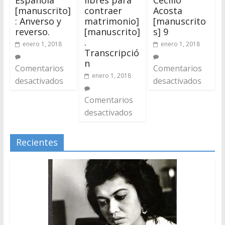
[manuscrito]
contraer
Acosta
: Anverso y
matrimonio]
[manuscrito
reverso.
[manuscrito]
s] 9
.
enero 1, 2018
enero 1, 2018
Transcripció
n
Comentarios
Comentarios
enero 1, 2018
desactivados
desactivados
Comentarios
desactivados
Recientes