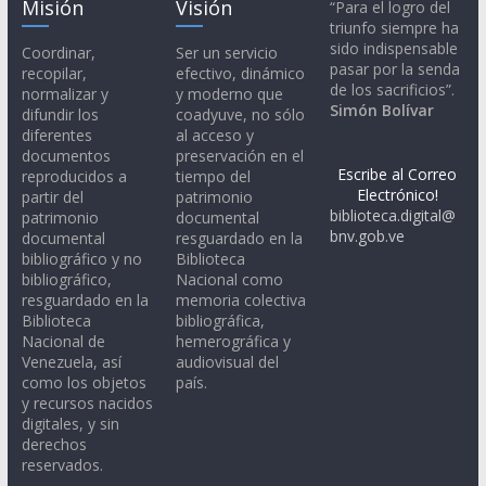
Misión
Visión
“Para el logro del
triunfo siempre ha
sido indispensable
Coordinar,
Ser un servicio
pasar por la senda
recopilar,
efectivo, dinámico
de los sacrificios”.
normalizar y
y moderno que
Simón Bolívar
difundir los
coadyuve, no sólo
diferentes
al acceso y
documentos
preservación en el
Escribe al Correo
reproducidos a
tiempo del
Electrónico!
partir del
patrimonio
biblioteca.digital@
patrimonio
documental
bnv.gob.ve
documental
resguardado en la
bibliográfico y no
Biblioteca
bibliográfico,
Nacional como
resguardado en la
memoria colectiva
Biblioteca
bibliográfica,
Nacional de
hemerográfica y
Venezuela, así
audiovisual del
como los objetos
país.
y recursos nacidos
digitales, y sin
derechos
reservados.