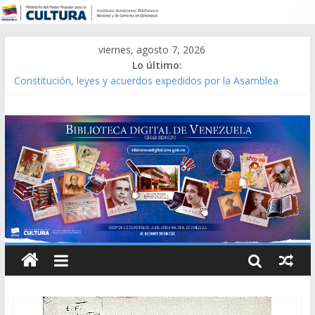
viernes, agosto 7, 2026
Lo último:
Constitución, leyes y acuerdos expedidos por la Asamblea
Constituyente del Estado Lara en 1881.
Una Parálisis [material gráfico]
Modesta Bor Sánchez [material gráfico]
Gaceta Oficial de la República de Venezuela año CXXXIII Mes V,
Caracas 09 de marzo de 2006 N° 38.394
Catálogo temático de obras de Modesta Bor