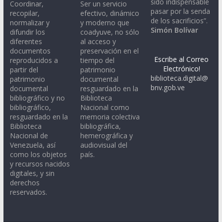
sido indispensable
Coordinar,
Ser un servicio
pasar por la senda
recopilar,
efectivo, dinámico
de los sacrificios”.
normalizar y
y moderno que
Simón Bolívar
difundir los
coadyuve, no sólo
diferentes
al acceso y
documentos
preservación en el
Escribe al Correo
reproducidos a
tiempo del
Electrónico!
partir del
patrimonio
biblioteca.digital@
patrimonio
documental
bnv.gob.ve
documental
resguardado en la
bibliográfico y no
Biblioteca
bibliográfico,
Nacional como
resguardado en la
memoria colectiva
Biblioteca
bibliográfica,
Nacional de
hemerográfica y
Venezuela, así
audiovisual del
como los objetos
país.
y recursos nacidos
digitales, y sin
derechos
reservados.