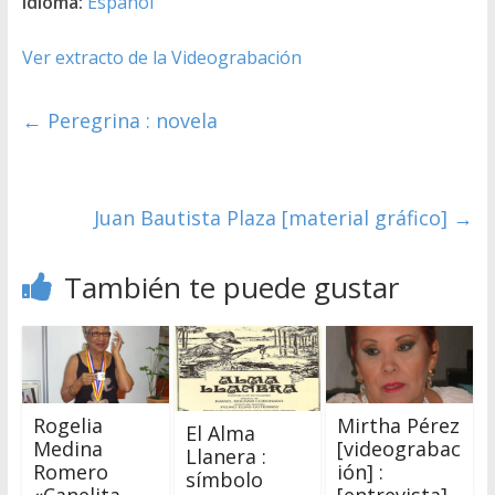
Idioma:
Español
Ver extracto de la Videograbación
←
Peregrina : novela
Juan Bautista Plaza [material gráfico]
→
También te puede gustar
Rogelia
Mirtha Pérez
El Alma
Medina
[videograbac
Llanera :
Romero
ión] :
símbolo
«Canelita
[entrevista]