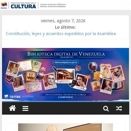
viernes, agosto 7, 2026
Lo último:
Constitución, leyes y acuerdos expedidos por la Asamblea
Constituyente del Estado Lara en 1881.
Una Parálisis [material gráfico]
Modesta Bor Sánchez [material gráfico]
Gaceta Oficial de la República de Venezuela año CXXXIII Mes V,
Caracas 09 de marzo de 2006 N° 38.394
Catálogo temático de obras de Modesta Bor