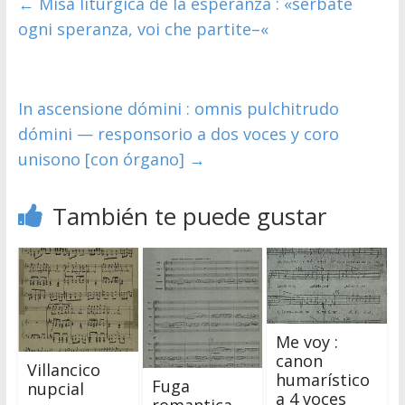
←
Misa litúrgica de la esperanza : «serbate
ogni speranza, voi che partite–«
In ascensione dómini : omnis pulchitrudo
dómini — responsorio a dos voces y coro
unisono [con órgano]
→
También te puede gustar
Me voy :
canon
Villancico
humarístico
Fuga
nupcial
a 4 voces
romantica