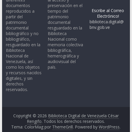
documentos
preservación en el
Escribe al Correo
reproducidos a
tiempo del
Electrónico!
partir del
patrimonio
biblioteca.digital@
patrimonio
documental
bnv.gob.ve
documental
resguardado en la
bibliográfico y no
Biblioteca
bibliográfico,
Nacional como
resguardado en la
memoria colectiva
Biblioteca
bibliográfica,
Nacional de
hemerográfica y
Venezuela, así
audiovisual del
como los objetos
país.
y recursos nacidos
digitales, y sin
derechos
reservados.
Copyright © 2026
Biblioteca Digital de Venezuela César
Rengifo
. Todos los derechos reservados.
Tema: ColorMag por
ThemeGrill
. Powered by
WordPress
.