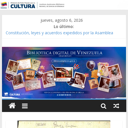
jueves, agosto 6, 2026
Lo último:
Constitución, leyes y acuerdos expedidos por la Asamblea
Constituyente del Estado Lara en 1881.
Una Parálisis [material gráfico]
Modesta Bor Sánchez [material gráfico]
Gaceta Oficial de la República de Venezuela año CXXXIII Mes V,
Caracas 09 de marzo de 2006 N° 38.394
Catálogo temático de obras de Modesta Bor