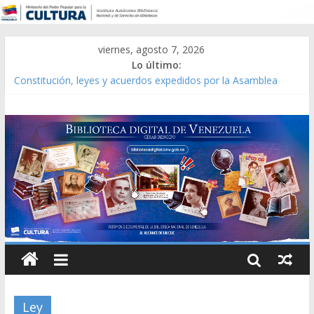
viernes, agosto 7, 2026
Lo último:
Constitución, leyes y acuerdos expedidos por la Asamblea
Constituyente del Estado Lara en 1881.
Una Parálisis [material gráfico]
Modesta Bor Sánchez [material gráfico]
Gaceta Oficial de la República de Venezuela año CXXXIII Mes V,
Caracas 09 de marzo de 2006 N° 38.394
Catálogo temático de obras de Modesta Bor
Ley