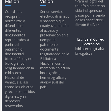
Misión
Visión
“Para el logro del
triunfo siempre ha
sido indispensable
Coordinar,
Ser un servicio
pasar por la senda
recopilar,
efectivo, dinámico
de los sacrificios”.
normalizar y
y moderno que
Simón Bolívar
difundir los
coadyuve, no sólo
diferentes
al acceso y
documentos
preservación en el
Escribe al Correo
reproducidos a
tiempo del
Electrónico!
partir del
patrimonio
biblioteca.digital@
patrimonio
documental
bnv.gob.ve
documental
resguardado en la
bibliográfico y no
Biblioteca
bibliográfico,
Nacional como
resguardado en la
memoria colectiva
Biblioteca
bibliográfica,
Nacional de
hemerográfica y
Venezuela, así
audiovisual del
como los objetos
país.
y recursos nacidos
digitales, y sin
derechos
reservados.