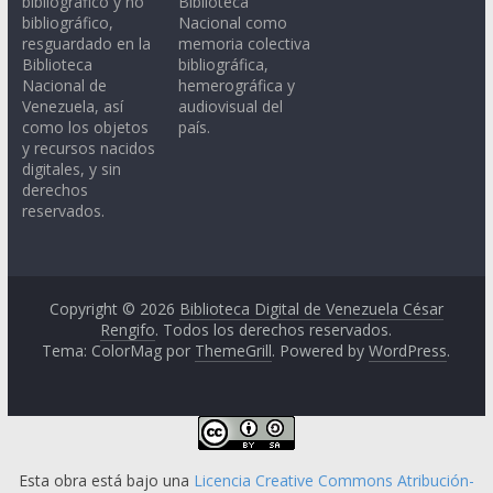
bibliográfico y no
Biblioteca
bibliográfico,
Nacional como
resguardado en la
memoria colectiva
Biblioteca
bibliográfica,
Nacional de
hemerográfica y
Venezuela, así
audiovisual del
como los objetos
país.
y recursos nacidos
digitales, y sin
derechos
reservados.
Copyright © 2026
Biblioteca Digital de Venezuela César
Rengifo
. Todos los derechos reservados.
Tema: ColorMag por
ThemeGrill
. Powered by
WordPress
.
Esta obra está bajo una
Licencia Creative Commons Atribución-