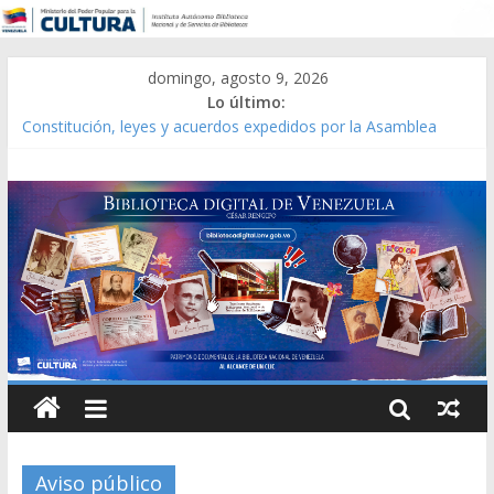
domingo, agosto 9, 2026
Lo último:
Constitución, leyes y acuerdos expedidos por la Asamblea
Constituyente del Estado Lara en 1881.
Una Parálisis [material gráfico]
Modesta Bor Sánchez [material gráfico]
Gaceta Oficial de la República de Venezuela año CXXXIII Mes V,
Caracas 09 de marzo de 2006 N° 38.394
Catálogo temático de obras de Modesta Bor
Aviso público