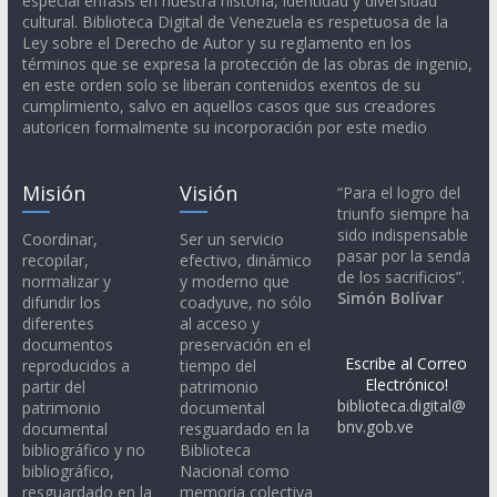
especial énfasis en nuestra historia, identidad y diversidad
cultural. Biblioteca Digital de Venezuela es respetuosa de la
Ley sobre el Derecho de Autor y su reglamento en los
términos que se expresa la protección de las obras de ingenio,
en este orden solo se liberan contenidos exentos de su
cumplimiento, salvo en aquellos casos que sus creadores
autoricen formalmente su incorporación por este medio
Misión
Visión
“Para el logro del
triunfo siempre ha
sido indispensable
Coordinar,
Ser un servicio
pasar por la senda
recopilar,
efectivo, dinámico
de los sacrificios”.
normalizar y
y moderno que
Simón Bolívar
difundir los
coadyuve, no sólo
diferentes
al acceso y
documentos
preservación en el
Escribe al Correo
reproducidos a
tiempo del
Electrónico!
partir del
patrimonio
biblioteca.digital@
patrimonio
documental
bnv.gob.ve
documental
resguardado en la
bibliográfico y no
Biblioteca
bibliográfico,
Nacional como
resguardado en la
memoria colectiva