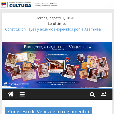
viernes, agosto 7, 2026
Lo último:
Constitución, leyes y acuerdos expedidos por la Asamblea
Constituyente del Estado Lara en 1881.
Una Parálisis [material gráfico]
Modesta Bor Sánchez [material gráfico]
Gaceta Oficial de la República de Venezuela año CXXXIII Mes V,
Caracas 09 de marzo de 2006 N° 38.394
Catálogo temático de obras de Modesta Bor
Congreso de Venezuela (reglamento)