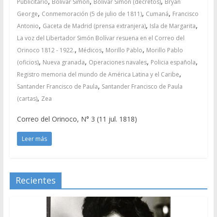
,
,
,
Publicitario
Bolívar Simón
Bolívar Simón (decretos)
Bryan
,
,
,
George
Conmemoración (5 de julio de 1811)
Cumaná
Francisco
,
,
,
Antonio
Gaceta de Madrid (prensa extranjera)
Isla de Margarita
La voz del Libertador Simón Bolívar resuena en el Correo del
,
,
,
Orinoco 1812 - 1922.
Médicos
Morillo Pablo
Morillo Pablo
,
,
,
,
(oficios)
Nueva granada
Operaciones navales
Policia española
,
Registro memoria del mundo de América Latina y el Caribe
,
Santander Francisco de Paula
Santander Francisco de Paula
,
(cartas)
Zea
Correo del Orinoco, N° 3 (11 jul. 1818)
Leer más
Recientes