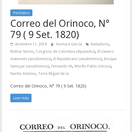
Periódico
Correo del Orinoco, N°
79 ( 9 Set. 1820)
,
diciembre 11, 2018
Xiomara García
Bailadores
,
,
Bolívar Simón
Congreso de Colombia (diputados)
El Llanero
,
,
maturinés (seudónimos)
El Republicano (seudónimos)
Enrique
,
,
,
Samoyar (seudónimos)
Fernando VII
Morillo Pablo (oficios)
,
Nariño Antonio
Torre Miguel de la
Correo del Orinoco, N° 79 ( 9 Set. 1820)
Leer más