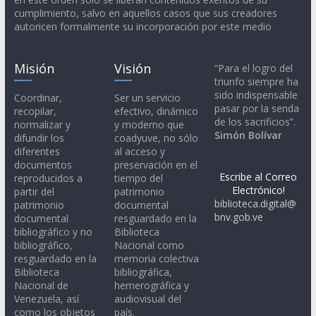
cumplimiento, salvo en aquellos casos que sus creadores
autoricen formalmente su incorporación por este medio
Misión
Visión
“Para el logro del
triunfo siempre ha
sido indispensable
Coordinar,
Ser un servicio
pasar por la senda
recopilar,
efectivo, dinámico
de los sacrificios”.
normalizar y
y moderno que
Simón Bolívar
difundir los
coadyuve, no sólo
diferentes
al acceso y
documentos
preservación en el
Escribe al Correo
reproducidos a
tiempo del
Electrónico!
partir del
patrimonio
biblioteca.digital@
patrimonio
documental
bnv.gob.ve
documental
resguardado en la
bibliográfico y no
Biblioteca
bibliográfico,
Nacional como
resguardado en la
memoria colectiva
Biblioteca
bibliográfica,
Nacional de
hemerográfica y
Venezuela, así
audiovisual del
como los objetos
país.