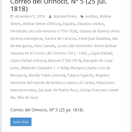
Correo del Orinoco, N° 5 (25 jul.
1818)
,
diciembre 5, 2018
Massiel Pirela
Antillas
Bolívar
,
,
,
,
Simón
Bolívar Simón (Oficios)
España
Estados Unidos
,
Fernández de León Antonio (1750-1826)
Gaceta de Buenos Aires
,
,
,
(prensa extranjera)
Gaceta de Caracas
Irvine Juan Bautista
Isla
,
,
de Margarita
Islas Caimán
La voz del Libertador Simón Bolívar
,
,
resuena en el Correo del Orinoco 1812 - 1922.
López Rafael
,
,
López Rafael (oficios)
Manuel (1784-1819)
Marqués de Casa
,
,
León
Meléndez Salvador (- +1828)
Mompox (Santa Cruz de
,
,
,
Mompox)
Morillo Pablo (oficios)
Palacio Fajardo
Registro
,
memoria del mundo de América Latina y el Caribe
Relaciones
,
,
Internacionales
San Juan de Puerto Rico
Uzelay Francisco Xavier
,
de
Villa de Cura
Correo del Orinoco, N° 5 (25 jul. 1818)
Leer más