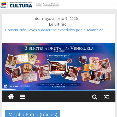
domingo, agosto 9, 2026
Lo último:
Constitución, leyes y acuerdos expedidos por la Asamblea
Constituyente del Estado Lara en 1881.
Una Parálisis [material gráfico]
Modesta Bor Sánchez [material gráfico]
Gaceta Oficial de la República de Venezuela año CXXXIII Mes V,
Caracas 09 de marzo de 2006 N° 38.394
Catálogo temático de obras de Modesta Bor
Morillo Pablo (oficios)