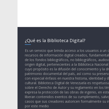
¿Qué es la Biblioteca Digital?
Es un servicio que brinda acceso a los usuarios a un
recursos de información digital creados, fundamental
de los fondos bibliográficos, no bibliográficos, audiov
origen digital, pertenecientes a la Biblioteca Naciona
cuyo propósito es la difusión del conocimiento y la di
patrimonio documental del país, así como su preserva
con especial énfasis en nuestra historia, identidad y d
cultural. Biblioteca Digital de Venezuela es respetuos
sobre el Derecho de Autor y su reglamento en los té
expresa la protección de las obras de ingenio, en est
liberan contenidos exentos de su cumplimiento, salv
casos que sus creadores autoricen formalmente su i
por este medio