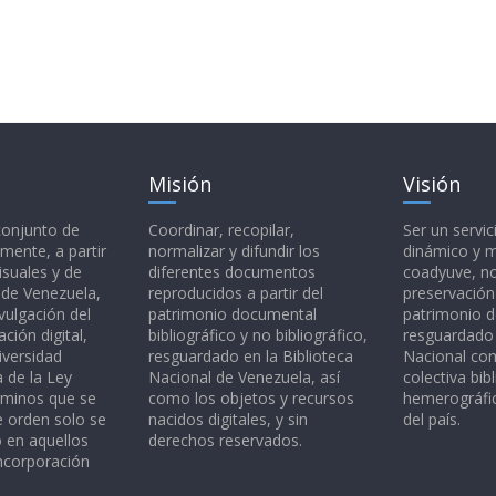
Misión
Visión
 conjunto de
Coordinar, recopilar,
Ser un servic
mente, a partir
normalizar y difundir los
dinámico y 
isuales y de
diferentes documentos
coadyuve, no
l de Venezuela,
reproducidos a partir del
preservación
vulgación del
patrimonio documental
patrimonio 
ción digital,
bibliográfico y no bibliográfico,
resguardado 
iversidad
resguardado en la Biblioteca
Nacional c
a de la Ley
Nacional de Venezuela, así
colectiva bibl
rminos que se
como los objetos y recursos
hemerográfic
e orden solo se
nacidos digitales, y sin
del país.
o en aquellos
derechos reservados.
ncorporación