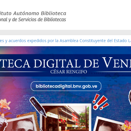
yes y acuerdos expedidos por la Asamblea Constituyente del Estado L
terial gráfico]
chez [material gráfico]
e la República de Venezuela año CXXXIII Mes V, Caracas 09 de marzo
co de obras de Modesta Bor