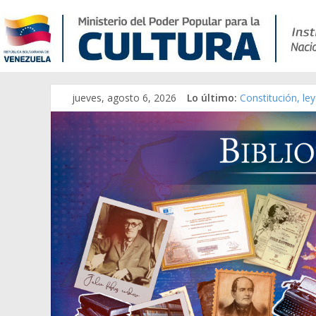
jueves, agosto 6, 2026
Lo último:
Constitución, le
Una Parálisis [ma
Modesta Bor Sán
Gaceta Oficial d
Catálogo temáti