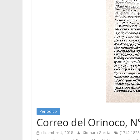
Periódico
Correo del Orinoco, N°
diciembre 4, 2018
Xiomara García
(1742-1823
,
,