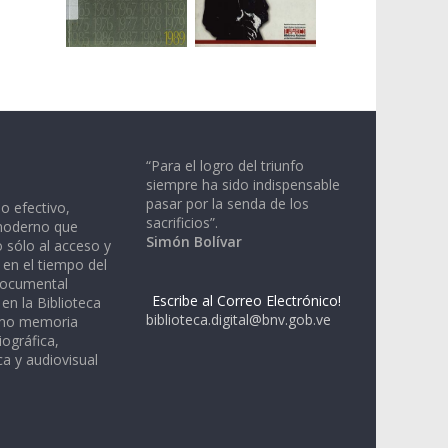
“Para el logro del triunfo
siempre ha sido indispensable
pasar por la senda de los
io efectivo,
sacrificios”.
moderno que
Simón Bolívar
 sólo al acceso y
 en el tiempo del
documental
Escribe al Correo Electrónico!
en la Biblioteca
biblioteca.digital@bnv.gob.ve
omo memoria
iográfica,
a y audiovisual