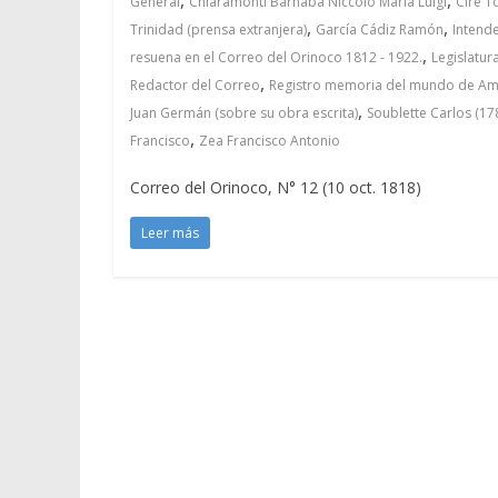
General
Chiaramonti Barnaba Niccolò Maria Luigi
Cire 
,
,
Trinidad (prensa extranjera)
García Cádiz Ramón
Intende
,
resuena en el Correo del Orinoco 1812 - 1922.
Legislatur
,
Redactor del Correo
Registro memoria del mundo de Amér
,
Juan Germán (sobre su obra escrita)
Soublette Carlos (17
,
Francisco
Zea Francisco Antonio
Correo del Orinoco, N° 12 (10 oct. 1818)
Leer más