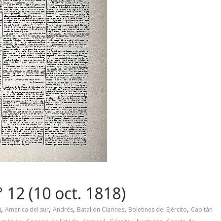
 12 (10 oct. 1818)
,
,
,
,
,
)
América del sur
Andrés
Batallón Clarines
Boletines del Ejército
Capitán
,
,
,
,