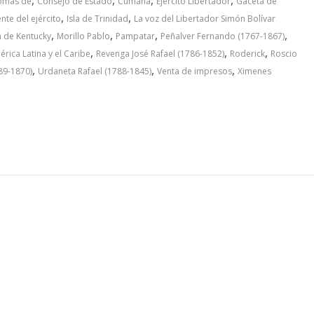
Tomás de
Consejo de Estado
Cumaná
Ejército Libertador
Gaceta de
,
,
nte del ejército
Isla de Trinidad
La voz del Libertador Simón Bolívar
,
,
,
,
a de Kentucky
Morillo Pablo
Pampatar
Peñalver Fernando (1767-1867)
,
,
,
ica Latina y el Caribe
Revenga José Rafael (1786-1852)
Roderick
Roscio
,
,
,
89-1870)
Urdaneta Rafael (1788-1845)
Venta de impresos
Ximenes