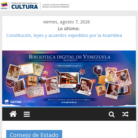
viernes, agosto 7, 2026
Lo último:
Constitución, leyes y acuerdos expedidos por la Asamblea
Constituyente del Estado Lara en 1881.
Una Parálisis [material gráfico]
Modesta Bor Sánchez [material gráfico]
Gaceta Oficial de la República de Venezuela año CXXXIII Mes V,
Caracas 09 de marzo de 2006 N° 38.394
Catálogo temático de obras de Modesta Bor
Consejo de Estado