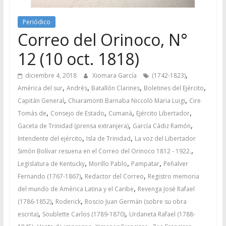
Periódico
Correo del Orinoco, N°
12 (10 oct. 1818)
,
diciembre 4, 2018
Xiomara García
(1742-1823)
,
,
,
,
América del sur
Andrés
Batallón Clarines
Boletines del Ejército
,
,
Capitán General
Chiaramonti Barnaba Niccolò Maria Luigi
Cire
,
,
,
,
Tomás de
Consejo de Estado
Cumaná
Ejército Libertador
,
,
Gaceta de Trinidad (prensa extranjera)
García Cádiz Ramón
,
,
Intendente del ejército
Isla de Trinidad
La voz del Libertador
,
Simón Bolívar resuena en el Correo del Orinoco 1812 - 1922.
,
,
,
Legislatura de Kentucky
Morillo Pablo
Pampatar
Peñalver
,
,
Fernando (1767-1867)
Redactor del Correo
Registro memoria
,
del mundo de América Latina y el Caribe
Revenga José Rafael
,
,
(1786-1852)
Roderick
Roscio Juan Germán (sobre su obra
,
,
escrita)
Soublette Carlos (1789-1870)
Urdaneta Rafael (1788-
,
,
,