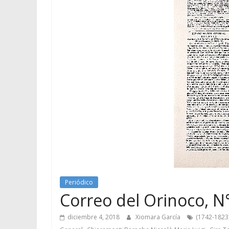
Periódico
Correo del Orinoco, N°
diciembre 4, 2018
Xiomara García
(1742-1823
,
,