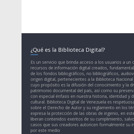
¿Qué es la Biblioteca Digital?
Es un servicio que brinda acceso a los usuarios a un
recursos de información digital creados, fundamental
de los fondos bibliográficos, no bibliográficos, audiov
origen digital, pertenecientes a la Biblioteca Naciona
cuyo propósito es la difusión del conocimiento y la di
patrimonio documental del país, así como su preserva
con especial énfasis en nuestra historia, identidad y d
cultural. Biblioteca Digital de Venezuela es respetuos
sobre el Derecho de Autor y su reglamento en los té
expresa la protección de las obras de ingenio, en est
liberan contenidos exentos de su cumplimiento, salv
casos que sus creadores autoricen formalmente su i
por este medio