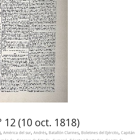
 12 (10 oct. 1818)
,
,
,
,
,
)
América del sur
Andrés
Batallón Clarines
Boletines del Ejército
Capitán
,
,
,
,