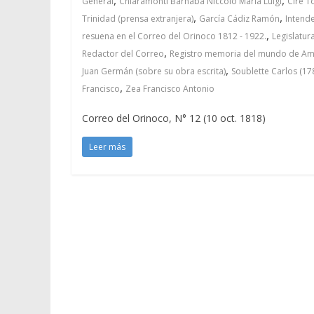
General
Chiaramonti Barnaba Niccolò Maria Luigi
Cire 
,
,
Trinidad (prensa extranjera)
García Cádiz Ramón
Intende
,
resuena en el Correo del Orinoco 1812 - 1922.
Legislatur
,
Redactor del Correo
Registro memoria del mundo de Amér
,
Juan Germán (sobre su obra escrita)
Soublette Carlos (17
,
Francisco
Zea Francisco Antonio
Correo del Orinoco, N° 12 (10 oct. 1818)
Leer más