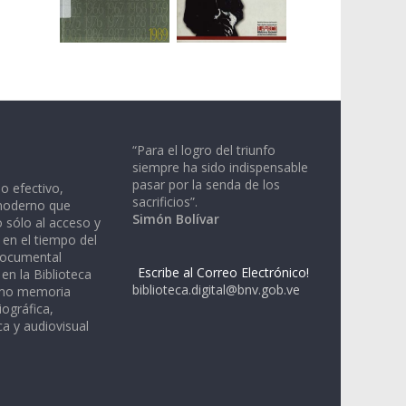
“Para el logro del triunfo
siempre ha sido indispensable
pasar por la senda de los
io efectivo,
sacrificios”.
moderno que
Simón Bolívar
 sólo al acceso y
 en el tiempo del
documental
Escribe al Correo Electrónico!
en la Biblioteca
biblioteca.digital@bnv.gob.ve
omo memoria
iográfica,
a y audiovisual