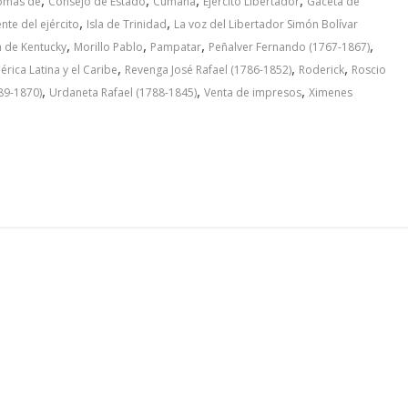
Tomás de
Consejo de Estado
Cumaná
Ejército Libertador
Gaceta de
,
,
nte del ejército
Isla de Trinidad
La voz del Libertador Simón Bolívar
,
,
,
,
a de Kentucky
Morillo Pablo
Pampatar
Peñalver Fernando (1767-1867)
,
,
,
ica Latina y el Caribe
Revenga José Rafael (1786-1852)
Roderick
Roscio
,
,
,
89-1870)
Urdaneta Rafael (1788-1845)
Venta de impresos
Ximenes