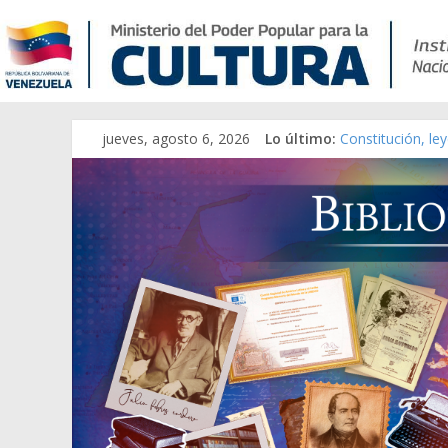
Catálogo temáti
jueves, agosto 6, 2026
Lo último:
Constitución, le
Una Parálisis [ma
Modesta Bor Sán
Gaceta Oficial d