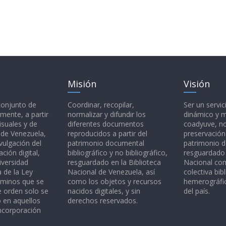
Misión
Visión
 conjunto de
Coordinar, recopilar,
Ser un servic
mente, a partir
normalizar y difundir los
dinámico y 
isuales y de
diferentes documentos
coadyuve, no
l de Venezuela,
reproducidos a partir del
preservación
vulgación del
patrimonio documental
patrimonio 
ción digital,
bibliográfico y no bibliográfico,
resguardado 
iversidad
resguardado en la Biblioteca
Nacional c
a de la Ley
Nacional de Venezuela, así
colectiva bibl
rminos que se
como los objetos y recursos
hemerográfic
e orden solo se
nacidos digitales, y sin
del país.
o en aquellos
derechos reservados.
ncorporación