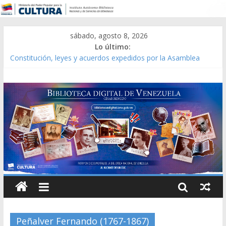
sábado, agosto 8, 2026
Lo último:
Constitución, leyes y acuerdos expedidos por la Asamblea
Constituyente del Estado Lara en 1881.
Una Parálisis [material gráfico]
Modesta Bor Sánchez [material gráfico]
Gaceta Oficial de la República de Venezuela año CXXXIII Mes V,
Caracas 09 de marzo de 2006 N° 38.394
Catálogo temático de obras de Modesta Bor
Peñalver Fernando (1767-1867)