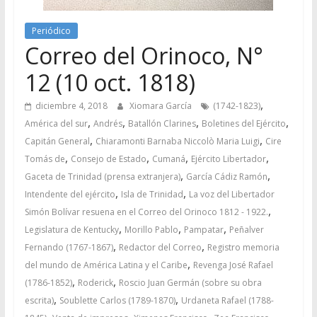
Periódico
Correo del Orinoco, N°
12 (10 oct. 1818)
,
diciembre 4, 2018
Xiomara García
(1742-1823)
,
,
,
,
América del sur
Andrés
Batallón Clarines
Boletines del Ejército
,
,
Capitán General
Chiaramonti Barnaba Niccolò Maria Luigi
Cire
,
,
,
,
Tomás de
Consejo de Estado
Cumaná
Ejército Libertador
,
,
Gaceta de Trinidad (prensa extranjera)
García Cádiz Ramón
,
,
Intendente del ejército
Isla de Trinidad
La voz del Libertador
,
Simón Bolívar resuena en el Correo del Orinoco 1812 - 1922.
,
,
,
Legislatura de Kentucky
Morillo Pablo
Pampatar
Peñalver
,
,
Fernando (1767-1867)
Redactor del Correo
Registro memoria
,
del mundo de América Latina y el Caribe
Revenga José Rafael
,
,
(1786-1852)
Roderick
Roscio Juan Germán (sobre su obra
,
,
escrita)
Soublette Carlos (1789-1870)
Urdaneta Rafael (1788-
,
,
,