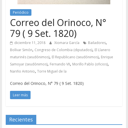
Periódico
Correo del Orinoco, N°
79 ( 9 Set. 1820)
,
diciembre 11, 2018
Xiomara García
Bailadores
,
,
Bolívar Simón
Congreso de Colombia (diputados)
El Llanero
,
,
maturinés (seudónimos)
El Republicano (seudónimos)
Enrique
,
,
,
Samoyar (seudónimos)
Fernando VII
Morillo Pablo (oficios)
,
Nariño Antonio
Torre Miguel de la
Correo del Orinoco, N° 79 ( 9 Set. 1820)
Leer más
Recientes