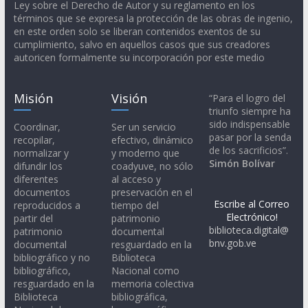
Ley sobre el Derecho de Autor y su reglamento en los
términos que se expresa la protección de las obras de ingenio,
en este orden solo se liberan contenidos exentos de su
cumplimiento, salvo en aquellos casos que sus creadores
autoricen formalmente su incorporación por este medio
Misión
Visión
“Para el logro del
triunfo siempre ha
sido indispensable
Coordinar,
Ser un servicio
pasar por la senda
recopilar,
efectivo, dinámico
de los sacrificios”.
normalizar y
y moderno que
Simón Bolívar
difundir los
coadyuve, no sólo
diferentes
al acceso y
documentos
preservación en el
Escribe al Correo
reproducidos a
tiempo del
Electrónico!
partir del
patrimonio
biblioteca.digital@
patrimonio
documental
bnv.gob.ve
documental
resguardado en la
bibliográfico y no
Biblioteca
bibliográfico,
Nacional como
resguardado en la
memoria colectiva
Biblioteca
bibliográfica,