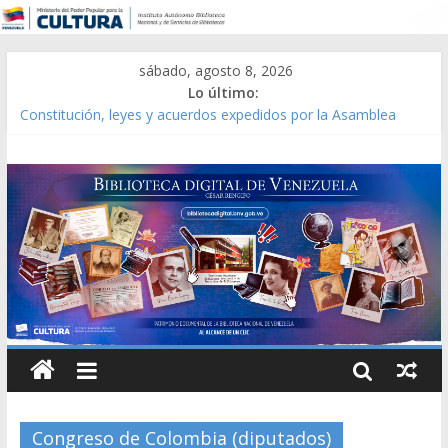
sábado, agosto 8, 2026
Lo último:
Constitución, leyes y acuerdos expedidos por la Asamblea
Constituyente del Estado Lara en 1881.
Una Parálisis [material gráfico]
Modesta Bor Sánchez [material gráfico]
Gaceta Oficial de la República de Venezuela año CXXXIII Mes V,
Caracas 09 de marzo de 2006 N° 38.394
Catálogo temático de obras de Modesta Bor
Congreso de Colombia (diputados)