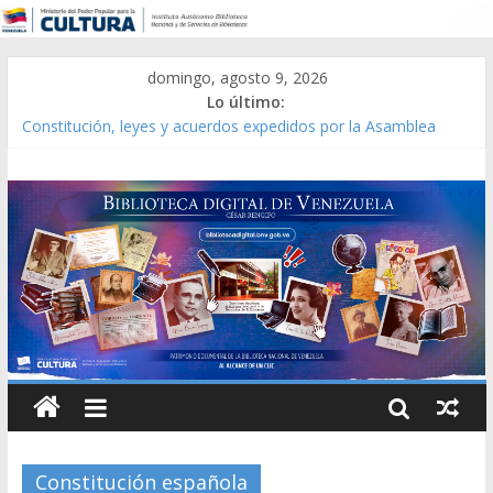
domingo, agosto 9, 2026
Lo último:
Constitución, leyes y acuerdos expedidos por la Asamblea
Constituyente del Estado Lara en 1881.
Una Parálisis [material gráfico]
Modesta Bor Sánchez [material gráfico]
Gaceta Oficial de la República de Venezuela año CXXXIII Mes V,
Caracas 09 de marzo de 2006 N° 38.394
Catálogo temático de obras de Modesta Bor
Constitución española