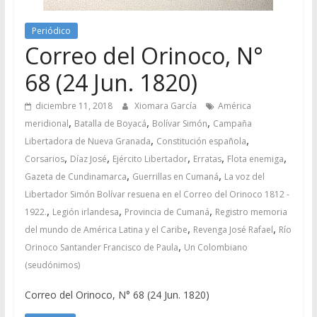
Periódico
Correo del Orinoco, N°
68 (24 Jun. 1820)
diciembre 11, 2018
Xiomara García
América
,
,
,
meridional
Batalla de Boyacá
Bolívar Simón
Campaña
,
,
Libertadora de Nueva Granada
Constitución española
,
,
,
,
,
Corsarios
Díaz José
Ejército Libertador
Erratas
Flota enemiga
,
,
Gazeta de Cundinamarca
Guerrillas en Cumaná
La voz del
Libertador Simón Bolívar resuena en el Correo del Orinoco 1812 -
,
,
,
1922.
Legión irlandesa
Provincia de Cumaná
Registro memoria
,
,
del mundo de América Latina y el Caribe
Revenga José Rafael
Río
,
Orinoco Santander Francisco de Paula
Un Colombiano
(seudónimos)
Correo del Orinoco, N° 68 (24 Jun. 1820)