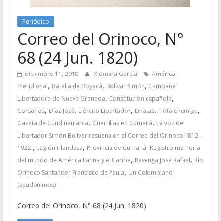
Periódico
Correo del Orinoco, N°
68 (24 Jun. 1820)
diciembre 11, 2018
Xiomara García
América
,
,
,
meridional
Batalla de Boyacá
Bolívar Simón
Campaña
,
,
Libertadora de Nueva Granada
Constitución española
,
,
,
,
,
Corsarios
Díaz José
Ejército Libertador
Erratas
Flota enemiga
,
,
Gazeta de Cundinamarca
Guerrillas en Cumaná
La voz del
Libertador Simón Bolívar resuena en el Correo del Orinoco 1812 -
,
,
,
1922.
Legión irlandesa
Provincia de Cumaná
Registro memoria
,
,
del mundo de América Latina y el Caribe
Revenga José Rafael
Río
,
Orinoco Santander Francisco de Paula
Un Colombiano
(seudónimos)
Correo del Orinoco, N° 68 (24 Jun. 1820)