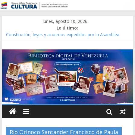
lunes, agosto 10, 2026
Lo último:
Constitución, leyes y acuerdos expedidos por la Asamblea
Constituyente del Estado Lara en 1881.
Una Parálisis [material gráfico]
Modesta Bor Sánchez [material gráfico]
Gaceta Oficial de la República de Venezuela año CXXXIII Mes V,
Caracas 09 de marzo de 2006 N° 38.394
Catálogo temático de obras de Modesta Bor
Río Orinoco Santander Francisco de Paula