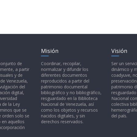
Misión
Visión
 conjunto de
Coordinar, recopilar,
Ser un servic
mente, a partir
normalizar y difundir los
dinámico y 
isuales y de
diferentes documentos
coadyuve, no
l de Venezuela,
reproducidos a partir del
preservación
vulgación del
patrimonio documental
patrimonio 
ción digital,
bibliográfico y no bibliográfico,
resguardado 
iversidad
resguardado en la Biblioteca
Nacional c
a de la Ley
Nacional de Venezuela, así
colectiva bibl
rminos que se
como los objetos y recursos
hemerográfic
e orden solo se
nacidos digitales, y sin
del país.
o en aquellos
derechos reservados.
ncorporación