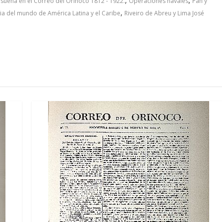
esuena en el Correo del Orinoco 1812 - 1922.
Operaciones navales
Pan y
,
a del mundo de América Latina y el Caribe
Riveiro de Abreu y Lima José