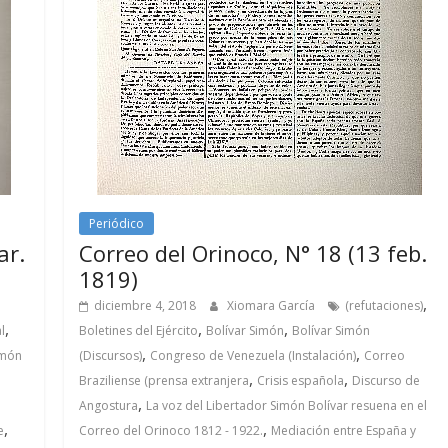
Periódico
ar.
Correo del Orinoco, N° 18 (13 feb.
1819)
,
diciembre 4, 2018
Xiomara García
(refutaciones)
,
,
,
l
Boletines del Ejército
Bolívar Simón
Bolívar Simón
,
,
imón
(Discursos)
Congreso de Venezuela (Instalación)
Correo
,
,
Braziliense (prensa extranjera
Crisis española
Discurso de
,
Angostura
La voz del Libertador Simón Bolívar resuena en el
,
,
e
Correo del Orinoco 1812 - 1922.
Mediación entre España y