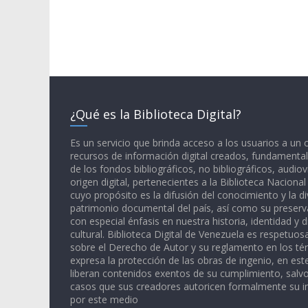
¿Qué es la Biblioteca Digital?
Es un servicio que brinda acceso a los usuarios a un
recursos de información digital creados, fundamental
de los fondos bibliográficos, no bibliográficos, audiov
origen digital, pertenecientes a la Biblioteca Naciona
cuyo propósito es la difusión del conocimiento y la di
patrimonio documental del país, así como su preserva
con especial énfasis en nuestra historia, identidad y d
cultural. Biblioteca Digital de Venezuela es respetuos
sobre el Derecho de Autor y su reglamento en los té
expresa la protección de las obras de ingenio, en est
liberan contenidos exentos de su cumplimiento, salv
casos que sus creadores autoricen formalmente su i
por este medio