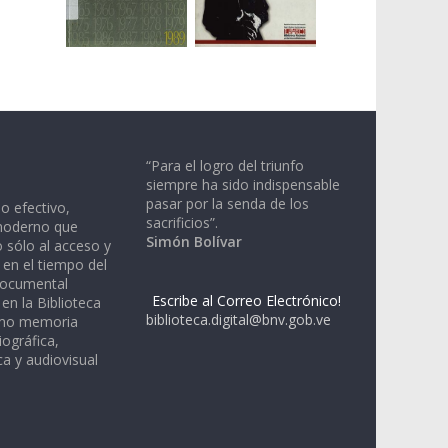
“Para el logro del triunfo
siempre ha sido indispensable
pasar por la senda de los
io efectivo,
sacrificios”.
moderno que
Simón Bolívar
 sólo al acceso y
 en el tiempo del
documental
Escribe al Correo Electrónico!
en la Biblioteca
biblioteca.digital@bnv.gob.ve
omo memoria
iográfica,
a y audiovisual