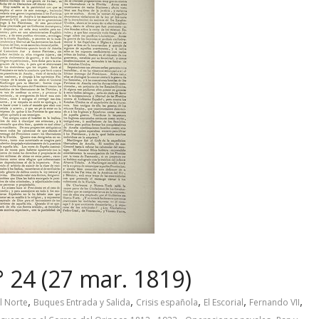
 24 (27 mar. 1819)
,
,
,
,
,
l Norte
Buques Entrada y Salida
Crisis española
El Escorial
Fernando VII
,
,