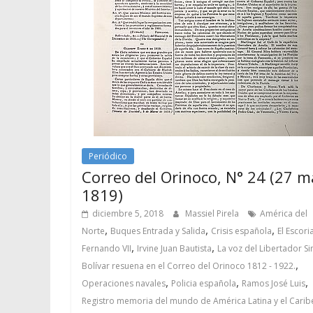
Periódico
Correo del Orinoco, N° 24 (27 m
1819)
diciembre 5, 2018
Massiel Pirela
América del
,
,
,
Norte
Buques Entrada y Salida
Crisis española
El Escoria
,
,
Fernando VII
Irvine Juan Bautista
La voz del Libertador S
,
Bolívar resuena en el Correo del Orinoco 1812 - 1922.
,
,
,
Operaciones navales
Policia española
Ramos José Luis
Registro memoria del mundo de América Latina y el Carib