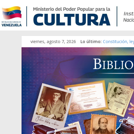
viernes, agosto 7, 2026
Lo último:
Constitución, l
Una Parálisis [m
Modesta Bor Sán
Gaceta Oficial 
Catálogo temát