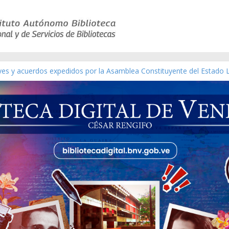
eyes y acuerdos expedidos por la Asamblea Constituyente del Estado 
aterial gráfico]
chez [material gráfico]
de la República de Venezuela año CXXXIII Mes V, Caracas 09 de marzo
ico de obras de Modesta Bor