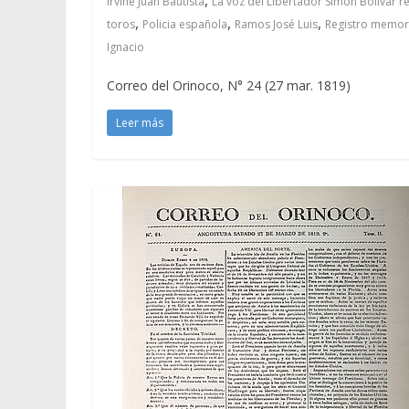
Irvine Juan Bautista
La voz del Libertador Simón Bolívar r
,
,
,
toros
Policia española
Ramos José Luis
Registro memori
Ignacio
Correo del Orinoco, N° 24 (27 mar. 1819)
Leer más