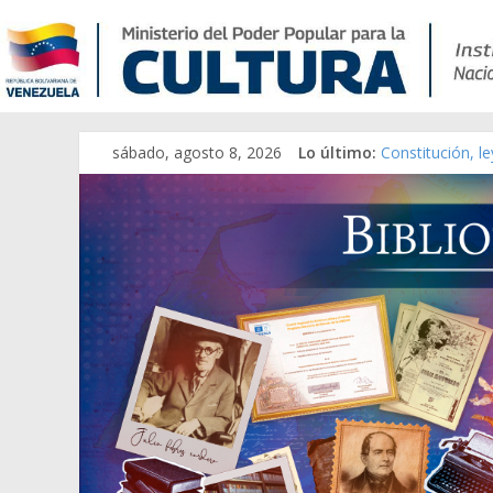
sábado, agosto 8, 2026
Lo último:
Constitución, l
Una Parálisis [m
Modesta Bor Sá
Gaceta Oficial 
Catálogo temát