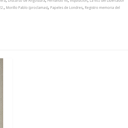
jera
Discurso de Angostura
Fernando VII
Inquisición
La voz del Libertador
,
,
,
22.
Morillo Pablo (proclamas)
Papeles de Londres
Registro memoria del