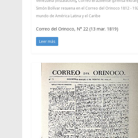
Venezuela (Instalación)
Correo Braziliense (prensa extran
Simón Bolívar resuena en el Correo del Orinoco 1812 - 19
mundo de América Latina y el Caribe
Correo del Orinoco, N° 22 (13 mar. 1819)
Leer más