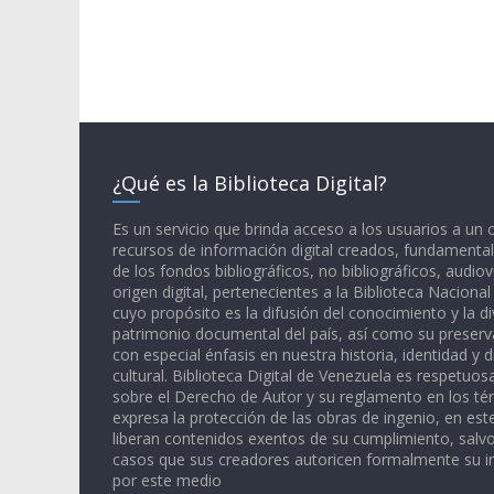
¿Qué es la Biblioteca Digital?
Es un servicio que brinda acceso a los usuarios a un
recursos de información digital creados, fundamental
de los fondos bibliográficos, no bibliográficos, audiov
origen digital, pertenecientes a la Biblioteca Naciona
cuyo propósito es la difusión del conocimiento y la di
patrimonio documental del país, así como su preserva
con especial énfasis en nuestra historia, identidad y d
cultural. Biblioteca Digital de Venezuela es respetuos
sobre el Derecho de Autor y su reglamento en los té
expresa la protección de las obras de ingenio, en est
liberan contenidos exentos de su cumplimiento, salv
casos que sus creadores autoricen formalmente su i
por este medio