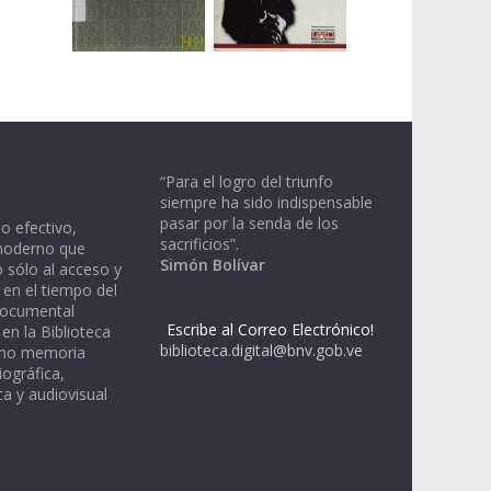
“Para el logro del triunfo
siempre ha sido indispensable
pasar por la senda de los
io efectivo,
sacrificios”.
moderno que
Simón Bolívar
 sólo al acceso y
 en el tiempo del
documental
Escribe al Correo Electrónico!
en la Biblioteca
biblioteca.digital@bnv.gob.ve
omo memoria
iográfica,
a y audiovisual