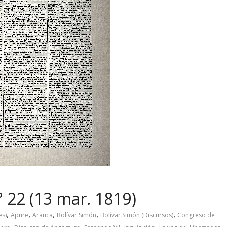
 22 (13 mar. 1819)
,
,
,
,
,
es)
Apure
Arauca
Bolívar Simón
Bolívar Simón (Discursos)
Congreso de
,
,
,
,