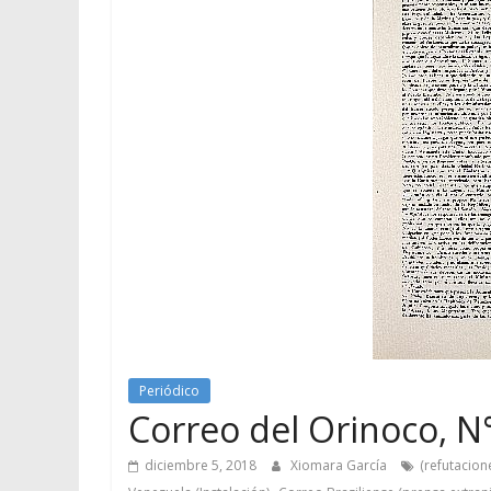
Periódico
Correo del Orinoco, N°
diciembre 5, 2018
Xiomara García
(refutacion
,