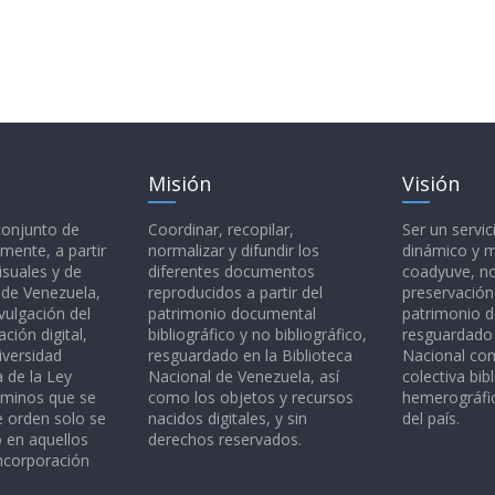
Misión
Visión
 conjunto de
Coordinar, recopilar,
Ser un servic
mente, a partir
normalizar y difundir los
dinámico y 
isuales y de
diferentes documentos
coadyuve, no
l de Venezuela,
reproducidos a partir del
preservación
vulgación del
patrimonio documental
patrimonio 
ción digital,
bibliográfico y no bibliográfico,
resguardado 
iversidad
resguardado en la Biblioteca
Nacional c
a de la Ley
Nacional de Venezuela, así
colectiva bibl
rminos que se
como los objetos y recursos
hemerográfic
e orden solo se
nacidos digitales, y sin
del país.
o en aquellos
derechos reservados.
ncorporación