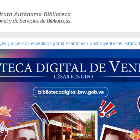
eyes y acuerdos expedidos por la Asamblea Constituyente del Estado 
aterial gráfico]
nchez [material gráfico]
de la República de Venezuela año CXXXIII Mes V, Caracas 09 de marz
ico de obras de Modesta Bor