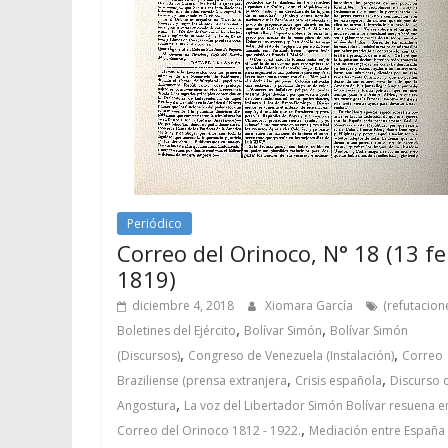
Periódico
Correo del Orinoco, N° 18 (13 fe
1819)
diciembre 4, 2018
Xiomara García
(refutacion
,
,
Boletines del Ejército
Bolívar Simón
Bolívar Simón
,
,
(Discursos)
Congreso de Venezuela (Instalación)
Correo
,
,
Braziliense (prensa extranjera
Crisis española
Discurso 
,
Angostura
La voz del Libertador Simón Bolívar resuena en
,
Correo del Orinoco 1812 - 1922.
Mediación entre España 