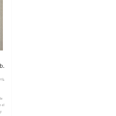
b.
,
es)
de
 el
y