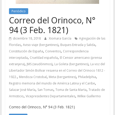
Periódico
Correo del Orinoco, N°
94 (3 Feb. 1821)
diciembre 18, 2018
Xiomara García
Agregación de las
,
,
,
Floridas
Aviso viaje (bergantines)
Buques Entrada y Salida
,
,
Constitución de España
Conventos
Correspondencia
,
,
interceptada
Crueldad española
El Censor americano (prensa
,
,
,
extranjera)
JMS (seudónimos)
La Goleta (bergantines)
La voz del
Libertador Simón Bolívar resuena en el Correo del Orinoco 1812 -
,
,
,
,
1922.
Mendoza Cristobal
Meta (bergantines)
Philadelphia
,
Registro memoria del mundo de América Latina y el Caribe
,
,
,
Salazar José María
San Tomas
Toma de Santa Marta
Tratado de
,
,
Armisticio
Vicepresidentes Departamentales
Wilkie Guillermo
Correo del Orinoco, N° 94 (3 Feb. 1821)