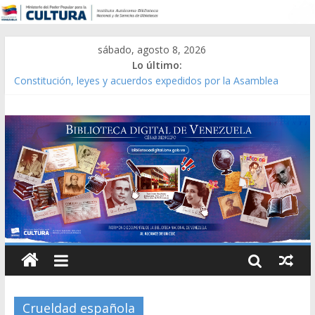
sábado, agosto 8, 2026
Lo último:
Constitución, leyes y acuerdos expedidos por la Asamblea
Constituyente del Estado Lara en 1881.
Una Parálisis [material gráfico]
Modesta Bor Sánchez [material gráfico]
Gaceta Oficial de la República de Venezuela año CXXXIII Mes V,
Caracas 09 de marzo de 2006 N° 38.394
Catálogo temático de obras de Modesta Bor
Crueldad española