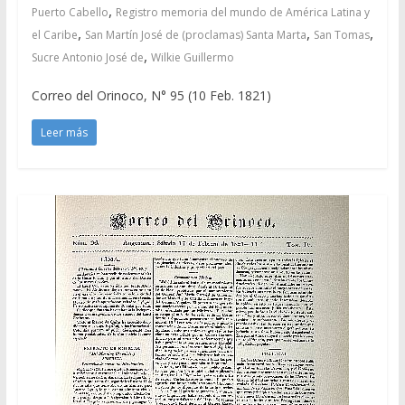
,
Puerto Cabello
Registro memoria del mundo de América Latina y
,
,
,
el Caribe
San Martín José de (proclamas) Santa Marta
San Tomas
,
Sucre Antonio José de
Wilkie Guillermo
Correo del Orinoco, N° 95 (10 Feb. 1821)
Leer más