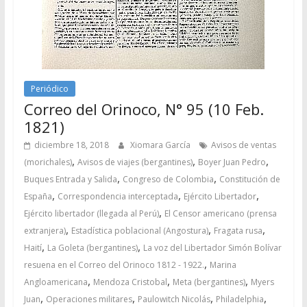
Periódico
Correo del Orinoco, N° 95 (10 Feb.
1821)
diciembre 18, 2018
Xiomara García
Avisos de ventas
,
,
,
(morichales)
Avisos de viajes (bergantines)
Boyer Juan Pedro
,
,
Buques Entrada y Salida
Congreso de Colombia
Constitución de
,
,
,
España
Correspondencia interceptada
Ejército Libertador
,
Ejército libertador (llegada al Perú)
El Censor americano (prensa
,
,
,
extranjera)
Estadística poblacional (Angostura)
Fragata rusa
,
,
Haití
La Goleta (bergantines)
La voz del Libertador Simón Bolívar
,
resuena en el Correo del Orinoco 1812 - 1922.
Marina
,
,
,
Angloamericana
Mendoza Cristobal
Meta (bergantines)
Myers
,
,
,
,
Juan
Operaciones militares
Paulowitch Nicolás
Philadelphia