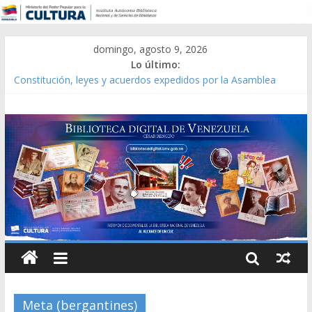
domingo, agosto 9, 2026
Lo último:
Catálogo temático de obras de Modesta Bor
Constitución, leyes y acuerdos expedidos por la Asamblea
Constituyente del Estado Lara en 1881.
Una Parálisis [material gráfico]
Modesta Bor Sánchez [material gráfico]
Gaceta Oficial de la República de Venezuela año CXXXIII Mes V,
Caracas 09 de marzo de 2006 N° 38.394
Meta (bergantines)