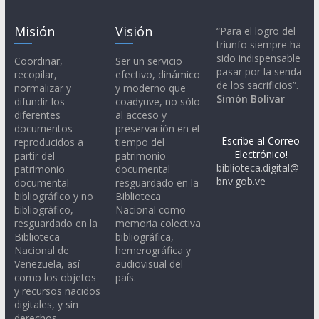
Misión
Visión
“Para el logro del
triunfo siempre ha
sido indispensable
Coordinar,
Ser un servicio
pasar por la senda
recopilar,
efectivo, dinámico
de los sacrificios”.
normalizar y
y moderno que
Simón Bolívar
difundir los
coadyuve, no sólo
diferentes
al acceso y
documentos
preservación en el
Escribe al Correo
reproducidos a
tiempo del
Electrónico!
partir del
patrimonio
biblioteca.digital@
patrimonio
documental
bnv.gob.ve
documental
resguardado en la
bibliográfico y no
Biblioteca
bibliográfico,
Nacional como
resguardado en la
memoria colectiva
Biblioteca
bibliográfica,
Nacional de
hemerográfica y
Venezuela, así
audiovisual del
como los objetos
país.
y recursos nacidos
digitales, y sin
derechos