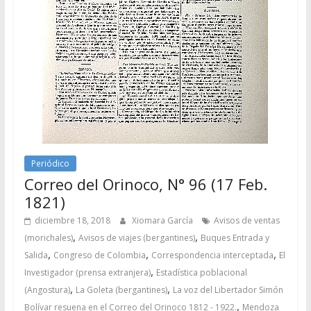
Periódico
Correo del Orinoco, N° 96 (17 Feb.
1821)
diciembre 18, 2018
Xiomara García
Avisos de ventas
,
,
(morichales)
Avisos de viajes (bergantines)
Buques Entrada y
,
,
,
Salida
Congreso de Colombia
Correspondencia interceptada
El
,
Investigador (prensa extranjera)
Estadística poblacional
,
,
(Angostura)
La Goleta (bergantines)
La voz del Libertador Simón
,
Bolívar resuena en el Correo del Orinoco 1812 - 1922.
Mendoza