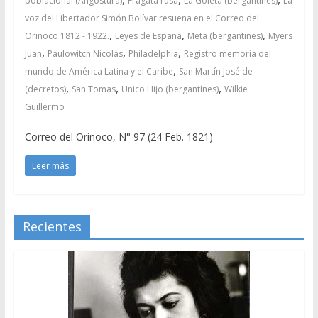
poblacional (Angostura)
Fragata rusa
La Goleta (bergantines)
La
voz del Libertador Simón Bolívar resuena en el Correo del
,
,
,
Orinoco 1812 - 1922.
Leyes de España
Meta (bergantines)
Myers
,
,
,
Juan
Paulowitch Nicolás
Philadelphia
Registro memoria del
,
mundo de América Latina y el Caribe
San Martín José de
,
,
,
(decretos)
San Tomas
Unico Hijo (bergantínes)
Wilkie
Guillermo
Correo del Orinoco, N° 97 (24 Feb. 1821)
Leer más
Recientes