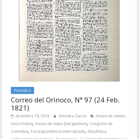
Periódico
Correo del Orinoco, N° 97 (24 Feb.
1821)
diciembre 18, 2018
Xiomara García
Avisos de ventas
,
,
(morichales)
Avisos de viajes (bergantines)
Congreso de
,
,
Colombia
Correspondencia interceptada
Estadística
,
,
,