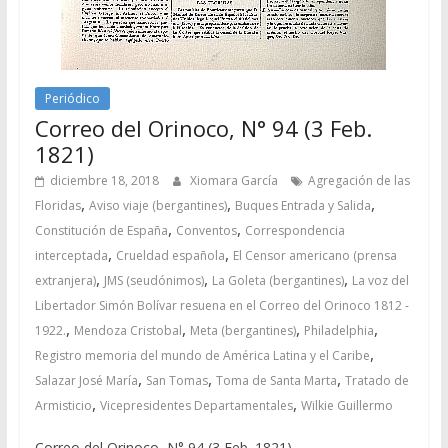
Periódico
Correo del Orinoco, N° 94 (3 Feb.
1821)
diciembre 18, 2018
Xiomara García
Agregación de las
,
,
,
Floridas
Aviso viaje (bergantines)
Buques Entrada y Salida
,
,
Constitución de España
Conventos
Correspondencia
,
,
interceptada
Crueldad española
El Censor americano (prensa
,
,
,
extranjera)
JMS (seudónimos)
La Goleta (bergantines)
La voz del
Libertador Simón Bolívar resuena en el Correo del Orinoco 1812 -
,
,
,
,
1922.
Mendoza Cristobal
Meta (bergantines)
Philadelphia
,
Registro memoria del mundo de América Latina y el Caribe
,
,
,
Salazar José María
San Tomas
Toma de Santa Marta
Tratado de
,
,
Armisticio
Vicepresidentes Departamentales
Wilkie Guillermo
Correo del Orinoco, N° 94 (3 Feb. 1821)