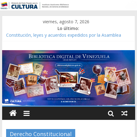
viernes, agosto 7, 2026
Lo último:
Constitución, leyes y acuerdos expedidos por la Asamblea
Constituyente del Estado Lara en 1881.
Una Parálisis [material gráfico]
Modesta Bor Sánchez [material gráfico]
Gaceta Oficial de la República de Venezuela año CXXXIII Mes V,
Caracas 09 de marzo de 2006 N° 38.394
Catálogo temático de obras de Modesta Bor
Derecho Constitucional