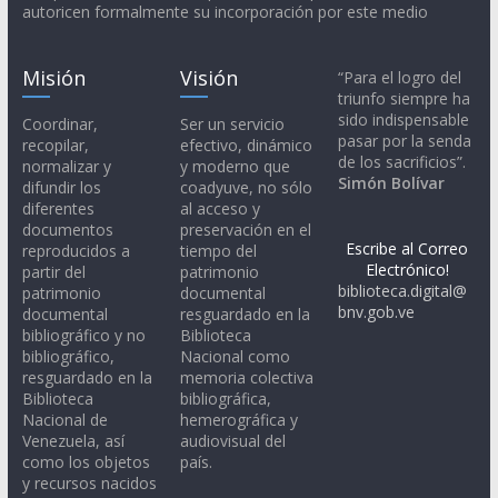
autoricen formalmente su incorporación por este medio
Misión
Visión
“Para el logro del
triunfo siempre ha
sido indispensable
Coordinar,
Ser un servicio
pasar por la senda
recopilar,
efectivo, dinámico
de los sacrificios”.
normalizar y
y moderno que
Simón Bolívar
difundir los
coadyuve, no sólo
diferentes
al acceso y
documentos
preservación en el
Escribe al Correo
reproducidos a
tiempo del
Electrónico!
partir del
patrimonio
biblioteca.digital@
patrimonio
documental
bnv.gob.ve
documental
resguardado en la
bibliográfico y no
Biblioteca
bibliográfico,
Nacional como
resguardado en la
memoria colectiva
Biblioteca
bibliográfica,
Nacional de
hemerográfica y
Venezuela, así
audiovisual del
como los objetos
país.
y recursos nacidos