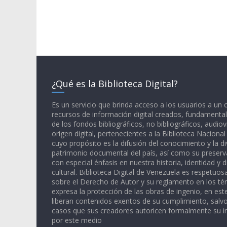
¿Qué es la Biblioteca Digital?
Es un servicio que brinda acceso a los usuarios a un
recursos de información digital creados, fundamental
de los fondos bibliográficos, no bibliográficos, audiov
origen digital, pertenecientes a la Biblioteca Naciona
cuyo propósito es la difusión del conocimiento y la di
patrimonio documental del país, así como su preserva
con especial énfasis en nuestra historia, identidad y d
cultural. Biblioteca Digital de Venezuela es respetuos
sobre el Derecho de Autor y su reglamento en los té
expresa la protección de las obras de ingenio, en est
liberan contenidos exentos de su cumplimiento, salv
casos que sus creadores autoricen formalmente su i
por este medio