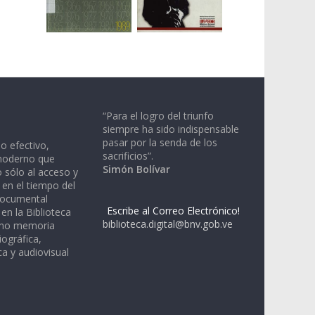
“Para el logro del triunfo
siempre ha sido indispensable
pasar por la senda de los
io efectivo,
sacrificios”.
moderno que
Simón Bolívar
 sólo al acceso y
 en el tiempo del
documental
Escribe al Correo Electrónico!
en la Biblioteca
biblioteca.digital@bnv.gob.ve
omo memoria
iográfica,
a y audiovisual