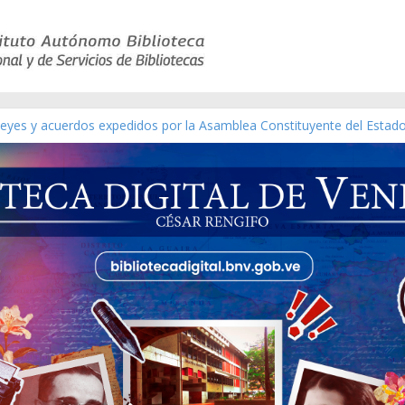
 leyes y acuerdos expedidos por la Asamblea Constituyente del Estad
[material gráfico]
ánchez [material gráfico]
l de la República de Venezuela año CXXXIII Mes V, Caracas 09 de mar
ático de obras de Modesta Bor