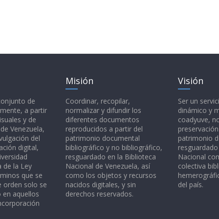
Misión
Visión
 conjunto de
Coordinar, recopilar,
Ser un servic
mente, a partir
normalizar y difundir los
dinámico y 
isuales y de
diferentes documentos
coadyuve, no
l de Venezuela,
reproducidos a partir del
preservación
vulgación del
patrimonio documental
patrimonio 
ción digital,
bibliográfico y no bibliográfico,
resguardado 
iversidad
resguardado en la Biblioteca
Nacional c
a de la Ley
Nacional de Venezuela, así
colectiva bibl
rminos que se
como los objetos y recursos
hemerográfic
e orden solo se
nacidos digitales, y sin
del país.
o en aquellos
derechos reservados.
ncorporación