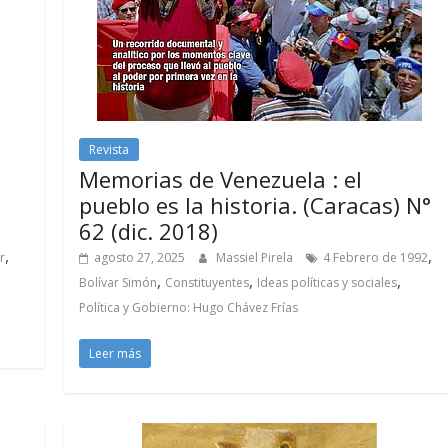
Revista
Memorias de Venezuela : el
pueblo es la historia. (Caracas) N°
62 (dic. 2018)
,
,
r
agosto 27, 2025
Massiel Pirela
4 Febrero de 1992
,
,
,
Bolívar Simón
Constituyentes
Ideas políticas y sociales
Política y Gobierno: Hugo Chávez Frías
Leer más