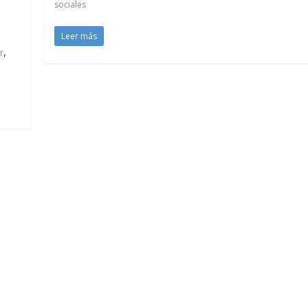
sociales
Leer más
,
r