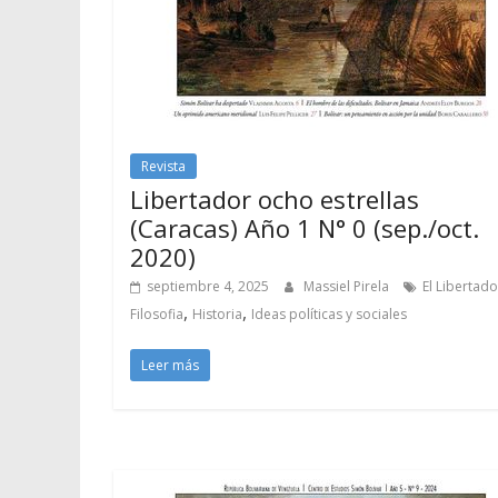
Revista
Libertador ocho estrellas
(Caracas) Año 1 N° 0 (sep./oct.
2020)
septiembre 4, 2025
Massiel Pirela
El Libertado
,
,
Filosofia
Historia
Ideas políticas y sociales
Leer más