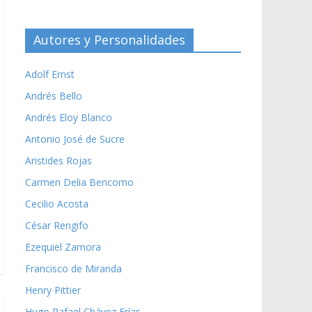
Autores y Personalidades
Adolf Ernst
Andrés Bello
Andrés Eloy Blanco
Antonio José de Sucre
Aristides Rojas
Carmen Delia Bencomo
Cecilio Acosta
César Rengifo
Ezequiel Zamora
Francisco de Miranda
Henry Pittier
Hugo Rafael Chávez Frías