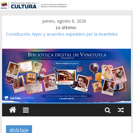
jueves, agosto 6, 2026
Lo último:
Constitución, leyes y acuerdos expedidos por la Asamblea
Constituyente del Estado Lara en 1881.
Una Parálisis [material gráfico]
Modesta Bor Sánchez [material gráfico]
Gaceta Oficial de la República de Venezuela año CXXXIII Mes V,
Caracas 09 de marzo de 2006 N° 38.394
Catálogo temático de obras de Modesta Bor
doblaje