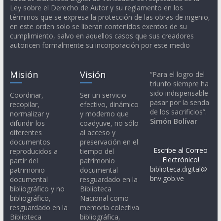
Ley sobre el Derecho de Autor y su reglamento en los
términos que se expresa la protección de las obras de ingenio,
en este orden solo se liberan contenidos exentos de su
cumplimiento, salvo en aquellos casos que sus creadores
autoricen formalmente su incorporación por este medio
Misión
Visión
“Para el logro del
triunfo siempre ha
sido indispensable
Coordinar,
Ser un servicio
pasar por la senda
recopilar,
efectivo, dinámico
de los sacrificios”.
normalizar y
y moderno que
Simón Bolívar
difundir los
coadyuve, no sólo
diferentes
al acceso y
documentos
preservación en el
Escribe al Correo
reproducidos a
tiempo del
Electrónico!
partir del
patrimonio
biblioteca.digital@
patrimonio
documental
bnv.gob.ve
documental
resguardado en la
bibliográfico y no
Biblioteca
bibliográfico,
Nacional como
resguardado en la
memoria colectiva
Biblioteca
bibliográfica,