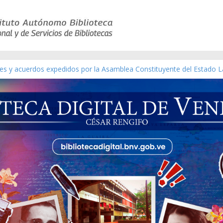
yes y acuerdos expedidos por la Asamblea Constituyente del Estado L
terial gráfico]
chez [material gráfico]
e la República de Venezuela año CXXXIII Mes V, Caracas 09 de marzo
co de obras de Modesta Bor