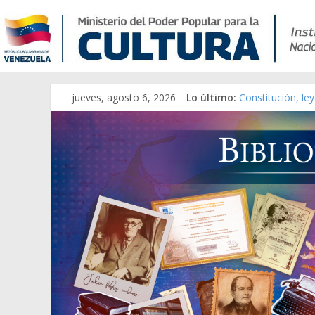
jueves, agosto 6, 2026
Lo último:
Constitución, le
Una Parálisis [ma
Modesta Bor Sán
Gaceta Oficial d
Catálogo temáti