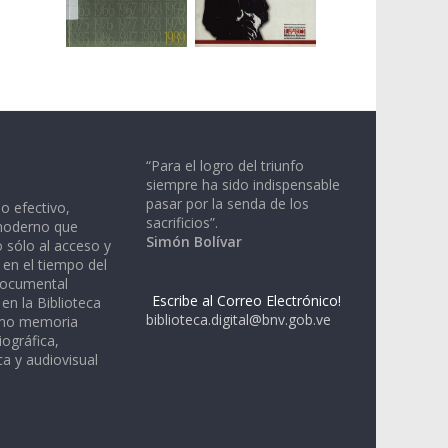
“Para el logro del triunfo
siempre ha sido indispensable
pasar por la senda de los
io efectivo,
sacrificios”.
moderno que
Simón Bolívar
 sólo al acceso y
 en el tiempo del
documental
Escribe al Correo Electrónico!
en la Biblioteca
biblioteca.digital@bnv.gob.ve
omo memoria
iográfica,
a y audiovisual