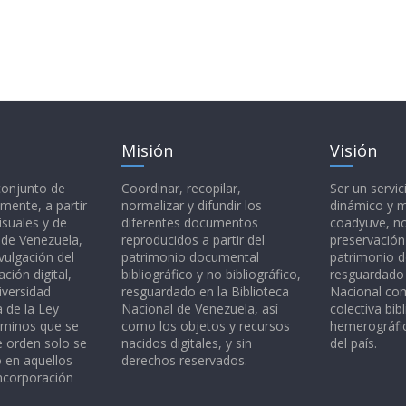
Misión
Visión
 conjunto de
Coordinar, recopilar,
Ser un servic
mente, a partir
normalizar y difundir los
dinámico y 
isuales y de
diferentes documentos
coadyuve, no
l de Venezuela,
reproducidos a partir del
preservación
vulgación del
patrimonio documental
patrimonio 
ción digital,
bibliográfico y no bibliográfico,
resguardado 
iversidad
resguardado en la Biblioteca
Nacional c
a de la Ley
Nacional de Venezuela, así
colectiva bibl
rminos que se
como los objetos y recursos
hemerográfic
e orden solo se
nacidos digitales, y sin
del país.
o en aquellos
derechos reservados.
ncorporación