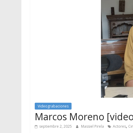
Videograbaciones
Marcos Moreno [videog
,
septiembre 2, 2025
Massiel Pirela
Actores
Ci