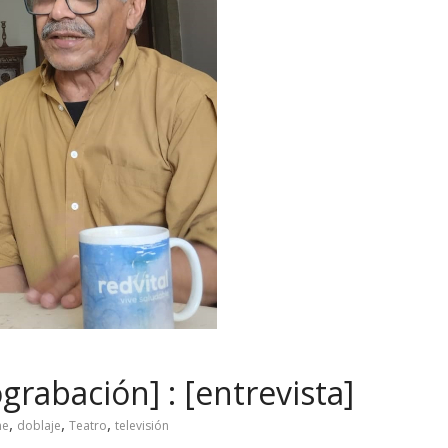
rabación] : [entrevista]
,
,
,
ne
doblaje
Teatro
televisión