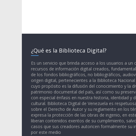
¿Qué es la Biblioteca Digital?
Es un servicio que brinda acceso a los usuarios a un
recursos de información digital creados, fundamental
de los fondos bibliográficos, no bibliográficos, audiov
origen digital, pertenecientes a la Biblioteca Naciona
cuyo propósito es la difusión del conocimiento y la di
patrimonio documental del país, así como su preserva
con especial énfasis en nuestra historia, identidad y d
cultural. Biblioteca Digital de Venezuela es respetuos
sobre el Derecho de Autor y su reglamento en los té
expresa la protección de las obras de ingenio, en est
liberan contenidos exentos de su cumplimiento, salv
casos que sus creadores autoricen formalmente su i
por este medio