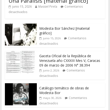
Una Parálisis [material gráfico]
junio 15, 2026
Massiel Pirela
Comentarios
desactivados
Modesta Bor Sánchez [material
gráfico]
Comentarios
junio 15, 2026
desactivados
Gaceta Oficial de la República de
Venezuela año CXXXIII Mes V, Caracas
09 de marzo de 2006 N° 38.394
Comentarios
junio 2, 2026
desactivados
Catálogo temático de obras de
Modesta Bor
Comentarios
mayo 30, 2026
desactivados