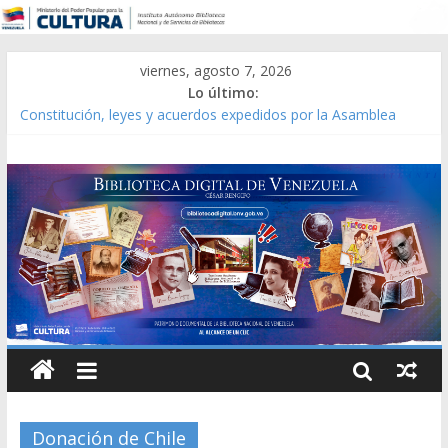
viernes, agosto 7, 2026
Lo último:
Constitución, leyes y acuerdos expedidos por la Asamblea
Constituyente del Estado Lara en 1881.
Una Parálisis [material gráfico]
Modesta Bor Sánchez [material gráfico]
Gaceta Oficial de la República de Venezuela año CXXXIII Mes V,
Caracas 09 de marzo de 2006 N° 38.394
Catálogo temático de obras de Modesta Bor
Donación de Chile