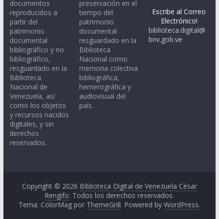
documentos
preservación en el
Escribe al Correo
reproducidos a
tiempo del
Electrónico!
partir del
patrimonio
biblioteca.digital@
patrimonio
documental
bnv.gob.ve
documental
resguardado en la
bibliográfico y no
Biblioteca
bibliográfico,
Nacional como
resguardado en la
memoria colectiva
Biblioteca
bibliográfica,
Nacional de
hemerográfica y
Venezuela, así
audiovisual del
como los objetos
país.
y recursos nacidos
digitales, y sin
derechos
reservados.
Copyright © 2026
Biblioteca Digital de Venezuela César
Rengifo
. Todos los derechos reservados.
Tema: ColorMag por
ThemeGrill
. Powered by
WordPress
.