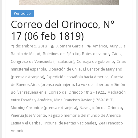
Periódico
Correo del Orinoco, N°
17 (06 feb 1819)
,
,
diciembre 5, 2018
Xiomara García
América
Aury Luis
,
,
,
,
Batalla de Maipó
Boletines del Ejército
Botes de vapor
Cádiz
,
,
Congreso de Venezuela (Instalación)
Consejo de gobierno
Crisis
,
,
ministerial española
Donación de Chile
El Censor de Maryland
,
,
(prensa extranjera)
Expedición española hacia América
Gaceta
,
de Buenos Aires (prensa extranjera)
La voz del Libertador Simón
,
Bolívar resuena en el Correo del Orinoco 1812 - 1922.
Mediación
,
,
entre España y América
Mina Francisco Xavier (1789-1817)
,
,
Morning Chronicle (prensa extranjera)
Navegación del Orinoco
,
Piñerúa José Vicente
Registro memoria del mundo de América
,
,
Latina y el Caribe
Tribunal de Rentas Nacionales
Zea Francisco
Antonio