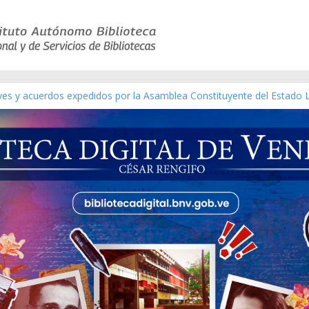
eyes y acuerdos expedidos por la Asamblea Constituyente del Estado 
aterial gráfico]
chez [material gráfico]
de la República de Venezuela año CXXXIII Mes V, Caracas 09 de marzo
ico de obras de Modesta Bor