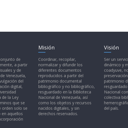
Misión
Visión
 conjunto de
Coordinar, recopilar,
Ser un servic
mente, a partir
normalizar y difundir los
dinámico y 
isuales y de
diferentes documentos
coadyuve, no
l de Venezuela,
reproducidos a partir del
preservación
vulgación del
patrimonio documental
patrimonio 
ción digital,
bibliográfico y no bibliográfico,
resguardado 
iversidad
resguardado en la Biblioteca
Nacional c
a de la Ley
Nacional de Venezuela, así
colectiva bibl
rminos que se
como los objetos y recursos
hemerográfic
e orden solo se
nacidos digitales, y sin
del país.
o en aquellos
derechos reservados.
ncorporación