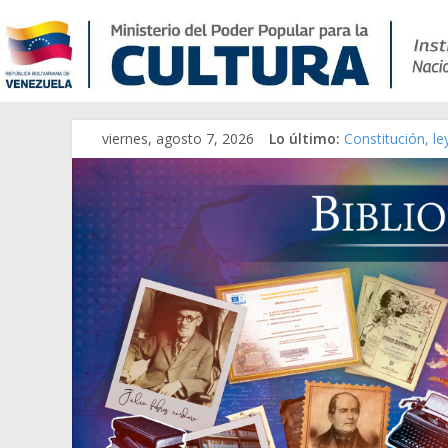
viernes, agosto 7, 2026
Lo último:
Constitución, l
Una Parálisis [m
Modesta Bor Sán
Gaceta Oficial 
Catálogo temát