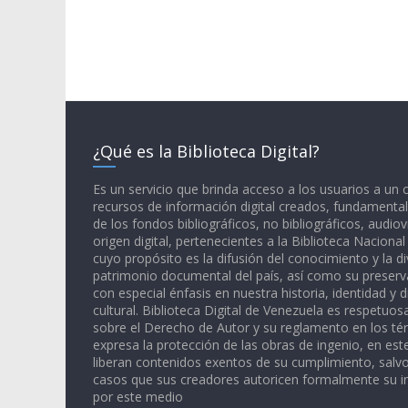
¿Qué es la Biblioteca Digital?
Es un servicio que brinda acceso a los usuarios a un
recursos de información digital creados, fundamental
de los fondos bibliográficos, no bibliográficos, audiov
origen digital, pertenecientes a la Biblioteca Naciona
cuyo propósito es la difusión del conocimiento y la di
patrimonio documental del país, así como su preserva
con especial énfasis en nuestra historia, identidad y d
cultural. Biblioteca Digital de Venezuela es respetuos
sobre el Derecho de Autor y su reglamento en los té
expresa la protección de las obras de ingenio, en est
liberan contenidos exentos de su cumplimiento, salv
casos que sus creadores autoricen formalmente su i
por este medio