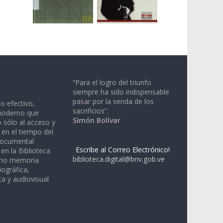
“Para el logro del triunfo
siempre ha sido indispensable
pasar por la senda de los
io efectivo,
sacrificios”.
moderno que
Simón Bolívar
 sólo al acceso y
 en el tiempo del
documental
Escribe al Correo Electrónico!
en la Biblioteca
biblioteca.digital@bnv.gob.ve
omo memoria
iográfica,
a y audiovisual