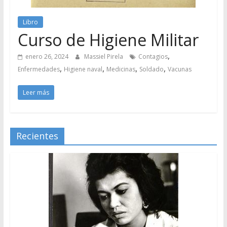
Libro
Curso de Higiene Militar
,
enero 26, 2024
Massiel Pirela
Contagios
,
,
,
,
Enfermedades
Higiene naval
Medicinas
Soldado
Vacunas
Leer más
Recientes