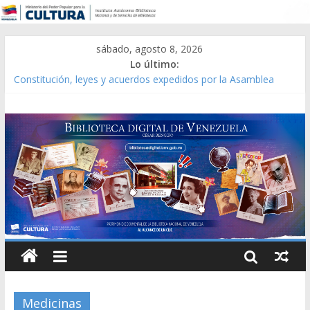
sábado, agosto 8, 2026
Lo último:
Constitución, leyes y acuerdos expedidos por la Asamblea
Constituyente del Estado Lara en 1881.
Una Parálisis [material gráfico]
Modesta Bor Sánchez [material gráfico]
Gaceta Oficial de la República de Venezuela año CXXXIII Mes V,
Caracas 09 de marzo de 2006 N° 38.394
Catálogo temático de obras de Modesta Bor
Medicinas