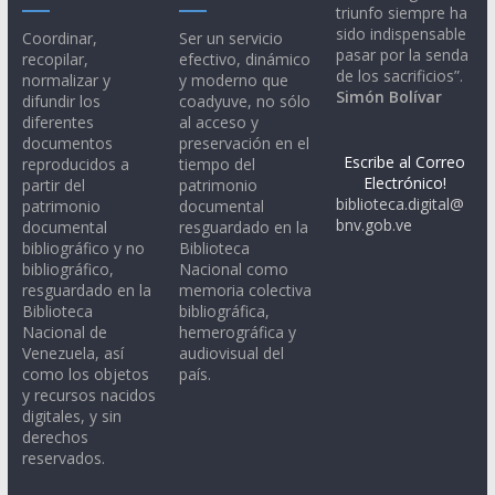
triunfo siempre ha
sido indispensable
Coordinar,
Ser un servicio
pasar por la senda
recopilar,
efectivo, dinámico
de los sacrificios”.
normalizar y
y moderno que
Simón Bolívar
difundir los
coadyuve, no sólo
diferentes
al acceso y
documentos
preservación en el
Escribe al Correo
reproducidos a
tiempo del
Electrónico!
partir del
patrimonio
biblioteca.digital@
patrimonio
documental
bnv.gob.ve
documental
resguardado en la
bibliográfico y no
Biblioteca
bibliográfico,
Nacional como
resguardado en la
memoria colectiva
Biblioteca
bibliográfica,
Nacional de
hemerográfica y
Venezuela, así
audiovisual del
como los objetos
país.
y recursos nacidos
digitales, y sin
derechos
reservados.