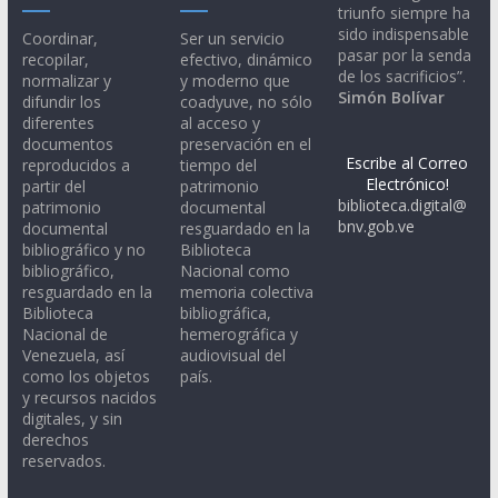
triunfo siempre ha
sido indispensable
Coordinar,
Ser un servicio
pasar por la senda
recopilar,
efectivo, dinámico
de los sacrificios”.
normalizar y
y moderno que
Simón Bolívar
difundir los
coadyuve, no sólo
diferentes
al acceso y
documentos
preservación en el
Escribe al Correo
reproducidos a
tiempo del
Electrónico!
partir del
patrimonio
biblioteca.digital@
patrimonio
documental
bnv.gob.ve
documental
resguardado en la
bibliográfico y no
Biblioteca
bibliográfico,
Nacional como
resguardado en la
memoria colectiva
Biblioteca
bibliográfica,
Nacional de
hemerográfica y
Venezuela, así
audiovisual del
como los objetos
país.
y recursos nacidos
digitales, y sin
derechos
reservados.