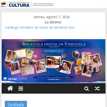
viernes, agosto 7, 2026
Lo último:
Gaceta Oficial de la República de Venezuela año CXXXIII Mes V,
Caracas 09 de marzo de 2006 N° 38.394
Catálogo temático de obras de Modesta Bor
Constitución, leyes y acuerdos expedidos por la Asamblea
Constituyente del Estado Lara en 1881.
Una Parálisis [material gráfico]
Modesta Bor Sánchez [material gráfico]
Soldado