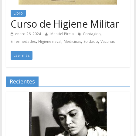
Libro
Curso de Higiene Militar
,
enero 26, 2024
Massiel Pirela
Contagios
,
,
,
,
Enfermedades
Higiene naval
Medicinas
Soldado
Vacunas
Leer más
Recientes