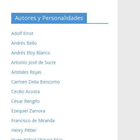
Autores y Personalidades
Adolf Ernst
Andrés Bello
Andrés Eloy Blanco
Antonio José de Sucre
Aristides Rojas
Carmen Delia Bencomo
Cecilio Acosta
César Rengifo
Ezequiel Zamora
Francisco de Miranda
Henry Pittier
Hugo Rafael Chávez Frías