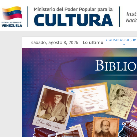
sábado, agosto 8, 2026
Lo último:
Constitución, l
Una Parálisis [m
Modesta Bor Sá
Gaceta Oficial 
Catálogo temát