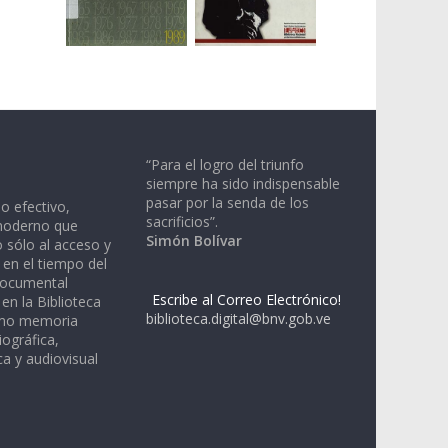
“Para el logro del triunfo
siempre ha sido indispensable
pasar por la senda de los
io efectivo,
sacrificios”.
moderno que
Simón Bolívar
 sólo al acceso y
 en el tiempo del
documental
Escribe al Correo Electrónico!
en la Biblioteca
biblioteca.digital@bnv.gob.ve
omo memoria
iográfica,
a y audiovisual