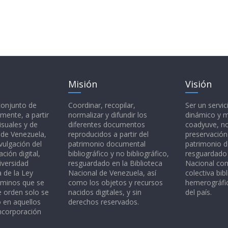
Misión
Visión
 conjunto de
Coordinar, recopilar,
Ser un servic
mente, a partir
normalizar y difundir los
dinámico y 
isuales y de
diferentes documentos
coadyuve, no
l de Venezuela,
reproducidos a partir del
preservación
vulgación del
patrimonio documental
patrimonio 
ción digital,
bibliográfico y no bibliográfico,
resguardado 
iversidad
resguardado en la Biblioteca
Nacional c
a de la Ley
Nacional de Venezuela, así
colectiva bibl
rminos que se
como los objetos y recursos
hemerográfic
e orden solo se
nacidos digitales, y sin
del país.
o en aquellos
derechos reservados.
ncorporación