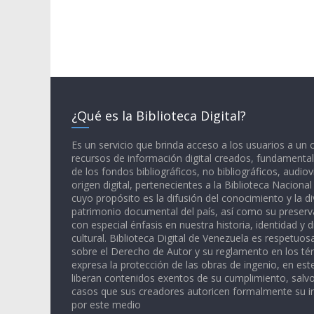
¿Qué es la Biblioteca Digital?
Es un servicio que brinda acceso a los usuarios a un
recursos de información digital creados, fundamental
de los fondos bibliográficos, no bibliográficos, audiov
origen digital, pertenecientes a la Biblioteca Naciona
cuyo propósito es la difusión del conocimiento y la di
patrimonio documental del país, así como su preserva
con especial énfasis en nuestra historia, identidad y d
cultural. Biblioteca Digital de Venezuela es respetuos
sobre el Derecho de Autor y su reglamento en los té
expresa la protección de las obras de ingenio, en est
liberan contenidos exentos de su cumplimiento, salv
casos que sus creadores autoricen formalmente su i
por este medio