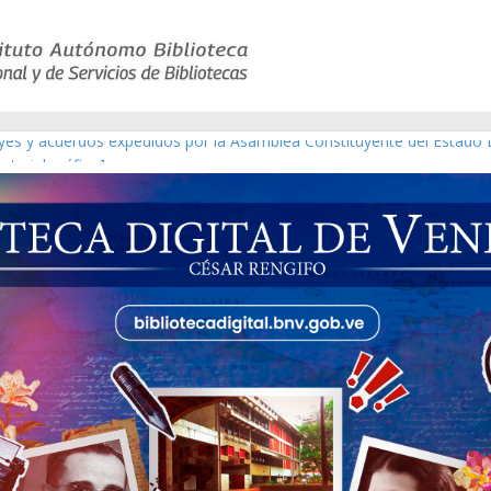
eyes y acuerdos expedidos por la Asamblea Constituyente del Estado 
aterial gráfico]
nchez [material gráfico]
de la República de Venezuela año CXXXIII Mes V, Caracas 09 de marz
ico de obras de Modesta Bor