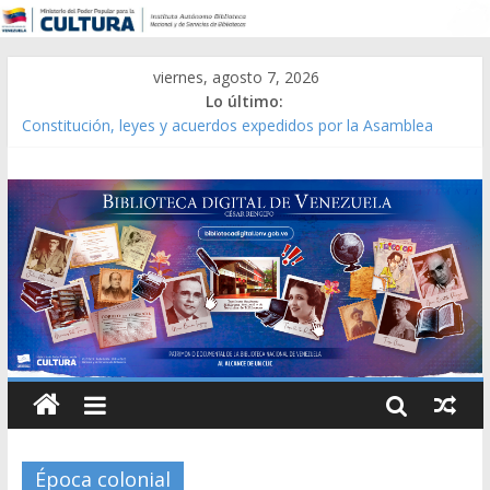
viernes, agosto 7, 2026
Lo último:
Constitución, leyes y acuerdos expedidos por la Asamblea
Constituyente del Estado Lara en 1881.
Una Parálisis [material gráfico]
Modesta Bor Sánchez [material gráfico]
Gaceta Oficial de la República de Venezuela año CXXXIII Mes V,
Caracas 09 de marzo de 2006 N° 38.394
Catálogo temático de obras de Modesta Bor
Época colonial