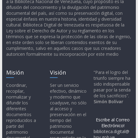
a la Biblioteca Nacional de Venezuela, cuyo propósito es la
difusión del conocimiento y la divulgación del patrimonio
documental del país, así como su preservación digital, con
especial énfasis en nuestra historia, identidad y diversidad
cultural. Biblioteca Digital de Venezuela es respetuosa de la
Ley sobre el Derecho de Autor y su reglamento en los
términos que se expresa la protección de las obras de ingenio,
en este orden solo se liberan contenidos exentos de su
cumplimiento, salvo en aquellos casos que sus creadores
autoricen formalmente su incorporación por este medio
Misión
Visión
“Para el logro del
triunfo siempre ha
sido indispensable
Coordinar,
Ser un servicio
pasar por la senda
recopilar,
efectivo, dinámico
de los sacrificios”.
normalizar y
y moderno que
Simón Bolívar
difundir los
coadyuve, no sólo
diferentes
al acceso y
documentos
preservación en el
Escribe al Correo
reproducidos a
tiempo del
Electrónico!
partir del
patrimonio
biblioteca.digital@
patrimonio
documental
bnv.gob.ve
documental
resguardado en la