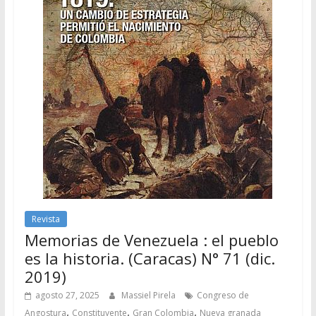
Revista
Memorias de Venezuela : el pueblo
es la historia. (Caracas) N° 71 (dic.
2019)
agosto 27, 2025
Massiel Pirela
Congreso de
,
,
,
Angostura
Constituyente
Gran Colombia
Nueva granada