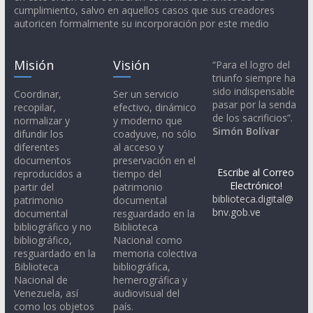
cumplimiento, salvo en aquellos casos que sus creadores
autoricen formalmente su incorporación por este medio
Misión
Visión
“Para el logro del
triunfo siempre ha
sido indispensable
Coordinar,
Ser un servicio
pasar por la senda
recopilar,
efectivo, dinámico
de los sacrificios”.
normalizar y
y moderno que
Simón Bolívar
difundir los
coadyuve, no sólo
diferentes
al acceso y
documentos
preservación en el
Escribe al Correo
reproducidos a
tiempo del
Electrónico!
partir del
patrimonio
biblioteca.digital@
patrimonio
documental
bnv.gob.ve
documental
resguardado en la
bibliográfico y no
Biblioteca
bibliográfico,
Nacional como
resguardado en la
memoria colectiva
Biblioteca
bibliográfica,
Nacional de
hemerográfica y
Venezuela, así
audiovisual del
como los objetos
país.