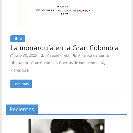
Libro
La monarquía en la Gran Colombia
,
julio 30, 2025
Massiel Pirela
América del sur
El
,
,
,
Libertador
Gran Colombia
Guerras de Independencia
Monarquía
Leer más
Recientes