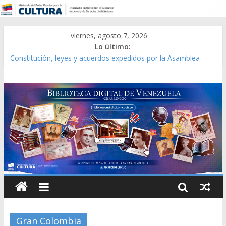
viernes, agosto 7, 2026
Lo último:
Constitución, leyes y acuerdos expedidos por la Asamblea
Constituyente del Estado Lara en 1881.
Una Parálisis [material gráfico]
Modesta Bor Sánchez [material gráfico]
Gaceta Oficial de la República de Venezuela año CXXXIII Mes V,
Caracas 09 de marzo de 2006 N° 38.394
Catálogo temático de obras de Modesta Bor
Gran Colombia