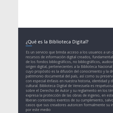
¿Qué es la Biblioteca Digital?
Es un servicio que brinda acceso a los usuarios a un
recursos de información digital creados, fundamental
de los fondos bibliográficos, no bibliográficos, audiov
origen digital, pertenecientes a la Biblioteca Naciona
cuyo propósito es la difusión del conocimiento y la di
patrimonio documental del país, así como su preserva
con especial énfasis en nuestra historia, identidad y d
cultural. Biblioteca Digital de Venezuela es respetuos
sobre el Derecho de Autor y su reglamento en los té
expresa la protección de las obras de ingenio, en est
liberan contenidos exentos de su cumplimiento, salv
casos que sus creadores autoricen formalmente su i
por este medio