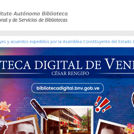
eyes y acuerdos expedidos por la Asamblea Constituyente del Estado 
aterial gráfico]
nchez [material gráfico]
de la República de Venezuela año CXXXIII Mes V, Caracas 09 de marz
ico de obras de Modesta Bor