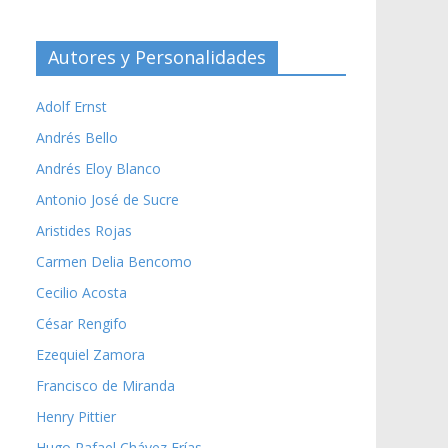
Autores y Personalidades
Adolf Ernst
Andrés Bello
Andrés Eloy Blanco
Antonio José de Sucre
Aristides Rojas
Carmen Delia Bencomo
Cecilio Acosta
César Rengifo
Ezequiel Zamora
Francisco de Miranda
Henry Pittier
Hugo Rafael Chávez Frías