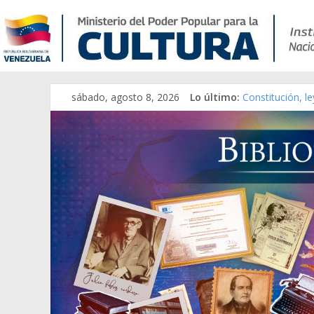
sábado, agosto 8, 2026
Lo último:
Constitución, l
Una Parálisis [m
Modesta Bor Sá
Gaceta Oficial 
Catálogo temát