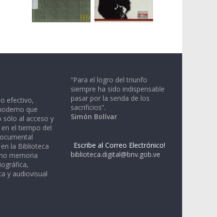
“Para el logro del triunfo
siempre ha sido indispensable
pasar por la senda de los
io efectivo,
sacrificios”.
moderno que
Simón Bolívar
 sólo al acceso y
 en el tiempo del
documental
Escribe al Correo Electrónico!
en la Biblioteca
biblioteca.digital@bnv.gob.ve
omo memoria
iográfica,
a y audiovisual