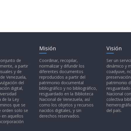
Misión
Visión
 conjunto de
Coordinar, recopilar,
Ser un servic
mente, a partir
normalizar y difundir los
dinámico y 
isuales y de
diferentes documentos
coadyuve, no
l de Venezuela,
reproducidos a partir del
preservación
vulgación del
patrimonio documental
patrimonio 
ción digital,
bibliográfico y no bibliográfico,
resguardado 
iversidad
resguardado en la Biblioteca
Nacional c
a de la Ley
Nacional de Venezuela, así
colectiva bibl
rminos que se
como los objetos y recursos
hemerográfic
e orden solo se
nacidos digitales, y sin
del país.
o en aquellos
derechos reservados.
ncorporación