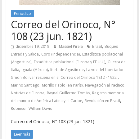
Periódico
Correo del Orinoco, N°
108 (23 jun. 1821)
,
diciembre 19, 2018
Massiel Pirela
Brasil
Buques
,
,
Entrada y Salida
Coro (independencia)
Estadística poblacional
,
,
(Angostura)
Estadística poblacional (Europa y EE.UU.)
Guerra de
,
,
,
Italia
Iguala (México)
Iturbide Agustín de
La voz del Libertador
,
Simón Bolívar resuena en el Correo del Orinoco 1812 - 1922.
,
,
,
Mariño Santiago
Morillo Pablo (en París)
Navegación al Pacífico
,
,
Noticias de Europa
Raynal Guillermo Tomás
Registro memoria
,
,
del mundo de América Latina y el Caribe
Revolución en Brasil
Robinson William Davis
Correo del Orinoco, N° 108 (23 jun. 1821)
Leer más