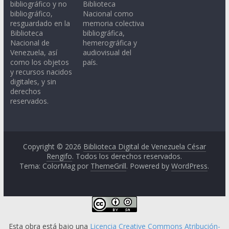
bibliográfico y no
Biblioteca
bibliográfico,
Nacional como
resguardado en la
memoria colectiva
Biblioteca
bibliográfica,
Nacional de
hemerográfica y
Venezuela, así
audiovisual del
como los objetos
país.
y recursos nacidos
digitales, y sin
derechos
reservados.
Copyright © 2026
Biblioteca Digital de Venezuela César
Rengifo
. Todos los derechos reservados.
Tema: ColorMag por
ThemeGrill
. Powered by
WordPress
.
Esta obra está bajo una
Licencia Creative Commons Atribución-