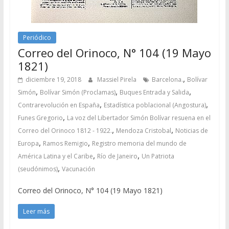
Periódico
Correo del Orinoco, N° 104 (19 Mayo
1821)
,
diciembre 19, 2018
Massiel Pirela
Barcelona.
Bolívar
,
,
,
Simón
Bolívar Simón (Proclamas)
Buques Entrada y Salida
,
,
Contrarevolución en España
Estadística poblacional (Angostura)
,
Funes Gregorio
La voz del Libertador Simón Bolívar resuena en el
,
,
Correo del Orinoco 1812 - 1922.
Mendoza Cristobal
Noticias de
,
,
Europa
Ramos Remigio
Registro memoria del mundo de
,
,
América Latina y el Caribe
Río de Janeiro
Un Patriota
,
(seudónimos)
Vacunación
Correo del Orinoco, N° 104 (19 Mayo 1821)
Leer más