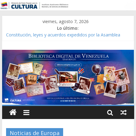
viernes, agosto 7, 2026
Lo último:
Constitución, leyes y acuerdos expedidos por la Asamblea
Constituyente del Estado Lara en 1881.
Una Parálisis [material gráfico]
Modesta Bor Sánchez [material gráfico]
Gaceta Oficial de la República de Venezuela año CXXXIII Mes V,
Caracas 09 de marzo de 2006 N° 38.394
Catálogo temático de obras de Modesta Bor
Noticias de Europa