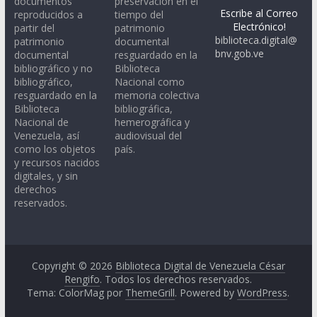
documentos
preservación en el
Escribe al Correo
reproducidos a
tiempo del
Electrónico!
partir del
patrimonio
biblioteca.digital@
patrimonio
documental
bnv.gob.ve
documental
resguardado en la
bibliográfico y no
Biblioteca
bibliográfico,
Nacional como
resguardado en la
memoria colectiva
Biblioteca
bibliográfica,
Nacional de
hemerográfica y
Venezuela, así
audiovisual del
como los objetos
país.
y recursos nacidos
digitales, y sin
derechos
reservados.
Copyright © 2026
Biblioteca Digital de Venezuela César
Rengifo
. Todos los derechos reservados.
Tema: ColorMag por
ThemeGrill
. Powered by
WordPress
.