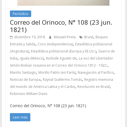
Periódico
Correo del Orinoco, N° 108 (23 jun.
1821)
,
diciembre 19, 2018
Massiel Pirela
Brasil
Buques
,
,
Entrada y Salida
Coro (independencia)
Estadística poblacional
,
,
(Angostura)
Estadística poblacional (Europa y EE.UU.)
Guerra de
,
,
,
Italia
Iguala (México)
Iturbide Agustín de
La voz del Libertador
,
Simón Bolívar resuena en el Correo del Orinoco 1812 - 1922.
,
,
,
Mariño Santiago
Morillo Pablo (en París)
Navegación al Pacífico
,
,
Noticias de Europa
Raynal Guillermo Tomás
Registro memoria
,
,
del mundo de América Latina y el Caribe
Revolución en Brasil
Robinson William Davis
Correo del Orinoco, N° 108 (23 jun. 1821)
Leer más