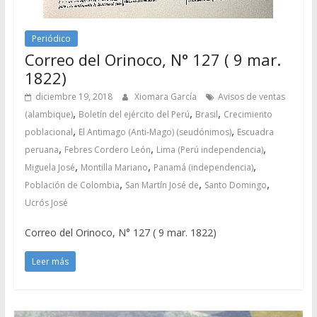
Periódico
Correo del Orinoco, N° 127 ( 9 mar.
1822)
diciembre 19, 2018
Xiomara García
Avisos de ventas
,
,
,
(alambique)
Boletín del ejército del Perú
Brasil
Crecimiento
,
,
poblacional
El Antimago (Anti-Mago) (seudónimos)
Escuadra
,
,
,
peruana
Febres Cordero León
Lima (Perú independencia)
,
,
,
Miguela José
Montilla Mariano
Panamá (independencia)
,
,
,
Población de Colombia
San Martín José de
Santo Domingo
Ucrós José
Correo del Orinoco, N° 127 ( 9 mar. 1822)
Leer más